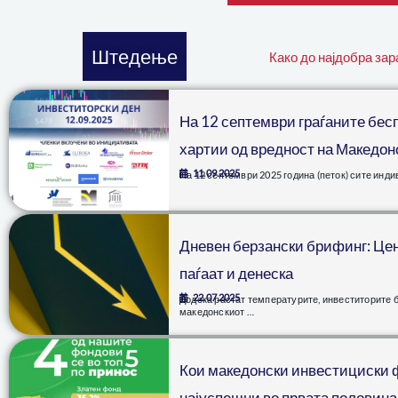
Штедење
Како до најдобра зар
На 12 септември граѓаните бесп
хартии од вредност на Македон
11.09.2025
На 12 септември 2025 година (петок) сите инд
Дневен берзански брифинг: Цен
паѓаат и денеска
22.07.2025
Додека растат температурите, инвеститорите б
македонскиот …
Кои македонски инвестициски 
најуспешни во првата половина