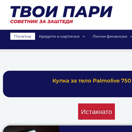
Skip
to
content
Почетна
Кредити и картички
Лични финансии
Купка за тело Palmolive 75
Истакнато