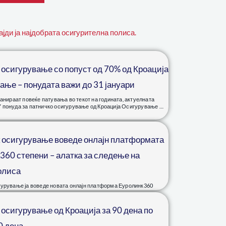
ајди ја најдобрата осигурителна полиса.
 осигурување со попуст од 70% од Кроација
ање – понудата важи до 31 јануари
ланираат повеќе патувања во текот на годината, актуелната
 понуда за патничко осигурување од Кроација Осигурување …
 осигурување воведе онлајн платформата
360 степени – алатка за следење на
олиса
гурување ја воведе новата онлајн платформа Еуролинк360
 им овозможува на клиентите целосен увид и безбедно
о …
осигурување од Кроација за 90 дена по
0 дена