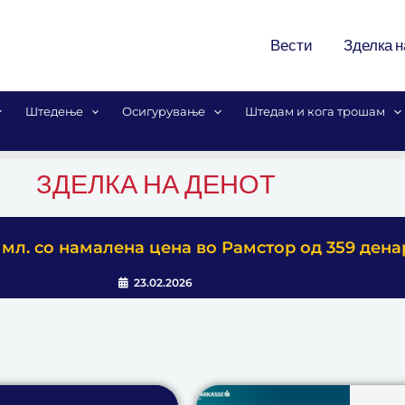
Вести
Зделка н
Штедење
Осигурување
Штедам и кога трошам
ЗДЕЛКА НА ДЕНОТ
0 мл. со намалена цена во Рамстор од 359 дена
23.02.2026