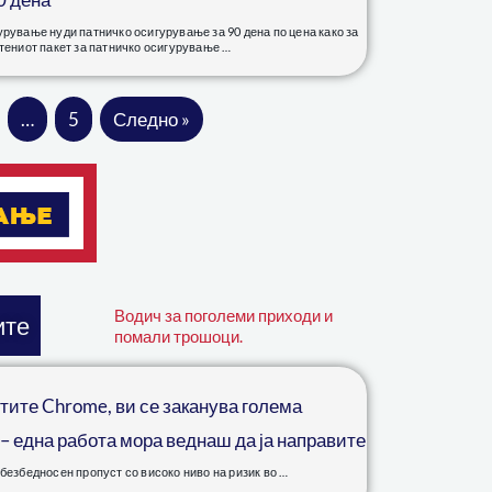
урување нуди патничко осигурување за 90 дена по цена како за
етениот пакет за патничко осигурување …
…
5
Следно »
Водич за поголеми приходи и
ите
помали трошоци.
тите Chrome, ви се заканува голема
– една работа мора веднаш да ја направите
 безбедносен пропуст со високо ниво на ризик во …