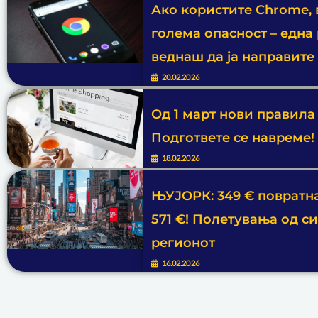
Ако користите Chrome, 
голема опасност – една
веднаш да ја направите
20.02.2026
Од 1 март нови правила
Подгответе се навреме!
18.02.2026
ЊУЈОРК: 349 € повратна!
571 €! Полетувања од си
регионот
16.02.2026