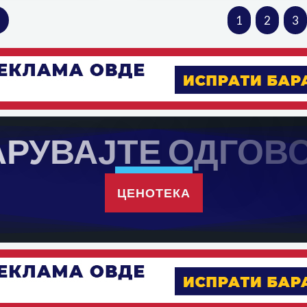
»
1
2
3
А
Р
У
В
А
Ј
Т
Е
О
Д
Г
О
В
ЦЕНОТЕКА