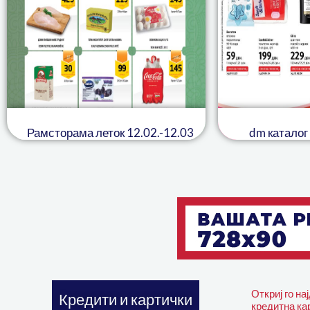
Рамсторама леток 12.02.-12.03
dm каталог
Откриј го на
Кредити и картички
кредитна кар