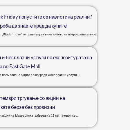
k Friday попустите се навистина реални?
реба да знаете пред да купите
, „Black Friday“ го привлекува вниманието на потрошувачите со
 и бесплатни услуги во експозитурата на
 во East Gate Mall
 промотивна акција со награди и бесплатни услуги …
птември тргување со акции на
ката берза без провизии
 акции на Македонската берза на 13 септември ќе …