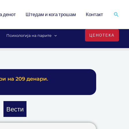
Search
а денот
Штедам и кога трошам
Контакт
ЦЕНОТЕКА
Психологија на парите
ри на 209 денари.
Вести