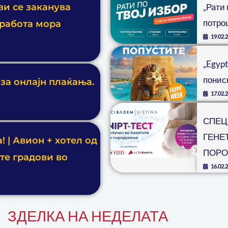
ви се заканува
„Рати 
потро
 работа мора
19.02.
„Egypt
понис
 за онлајн плаќања.
17.02.
СПЕЦИ
ГЕНЕТ
 | Авион + хотел од
ПОРО
те градови во
16.02.
ЗДЕЛКА НА НЕДЕЛАТА