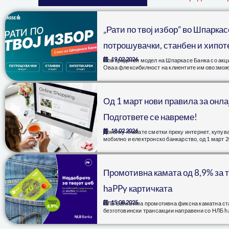
„Рати по твој избор” во Шпаркас
потрошувачки, станбен и хипот
19.02.2026
Нов кредитен модел на Шпаркасе Банка со акција
Оваа флексибилност на клиентите им овозмож
Од 1 март нови правила за онла
Подгответе се навреме!
18.02.2026
Доколку плаќате сметки преку интернет, купува
мобилно и електронско банкарство, од 1 март 2
Промотивна камата од 8,9% за 
haPPy картичката
15.08.2025
НЛБ Банка има промотивна фиксна каматна ста
безготовински трансакции направени со НЛБ h