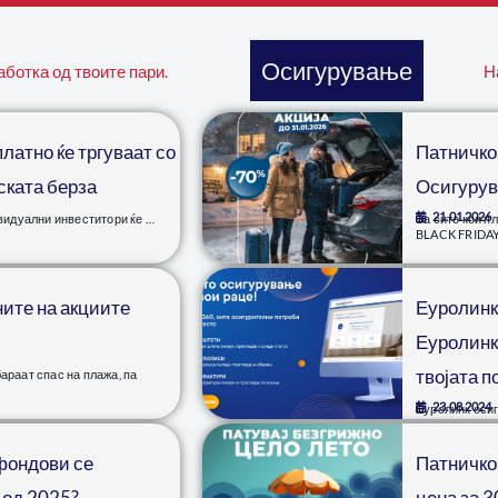
Осигурување
аботка од твоите пари.
Н
латно ќе тргуваат со
Патничко
ската берза
Осигурув
21.01.2026
ивидуални инвеститори ќе …
За сите кои п
BLACK FRIDAY
ите на акциите
Еуролинк
Еуролинк
твојата п
араат спас на плажа, па
23.08.2024
Еуролинк оси
степени, која
управување с
фондови се
Патничко 
 од 2025?
цена за 3