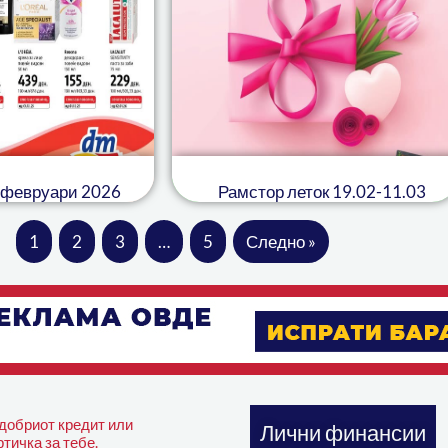
 февруари 2026
Рамстор леток 19.02-11.03
1
2
3
…
5
Следно »
јдобриот кредит или
Лични финансии
тичка за тебе.