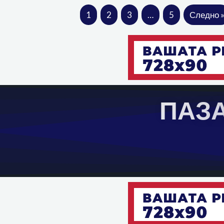
1
2
3
…
5
Следно 
П
А
З