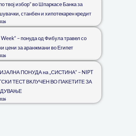
по твој избор” во Шпаркасе Банка за
шувачки, станбен и хипотекарен кредит
2026
 Week“ – понуда од Фибула травел со
ки цени за аранжмани во Египет
2026
ЈАЛНА ПОНУДА на „СИСТИНА“ – NIPT
СКИ ТЕСТ ВКЛУЧЕН ВО ПАКЕТИТЕ ЗА
ДУВАЊЕ
2026