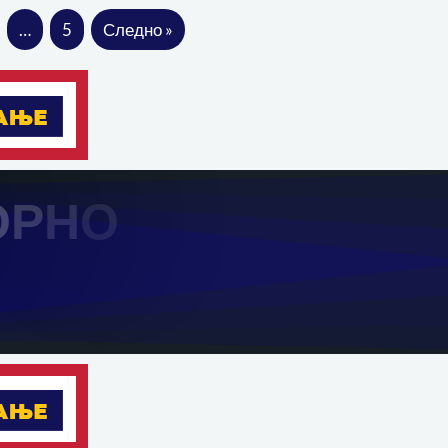
…
5
Следно »
О
Р
Н
О