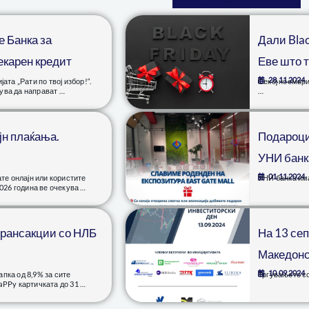
е Банка за
Дали Blac
екарен кредит
Еве што т
28.11.2024
та „Рати по твој избор!“.
Секој ноември
ува да направат …
…
јн плаќања.
Подароци
УНИ банка
01.11.2024
те онлајн или користите
УНИ банка има
026 година ве очекува …
трансакции со НЛБ
На 13 се
Македонс
10.09.2024
пка од 8,9% за сите
Тргувањето со
aPPy картичката до 31 …