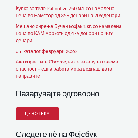
Купка за тело Palmolive 750 мл. со намалена
цена во Рамстор од 359 денари на 209 денари.
Мешано сирење Бучен козјак 1 кг. со намалена
цена во КАМ маркети од 479 денари на 409
денари.
dm каталог февруари 2026
Ако користите Chrome, ви се заканува голема
опасност – една работа мора веднаш да ја
направите
Пазарувајте одговорно
ЦЕНОТЕКА
Следете нѐ на Фејсбук