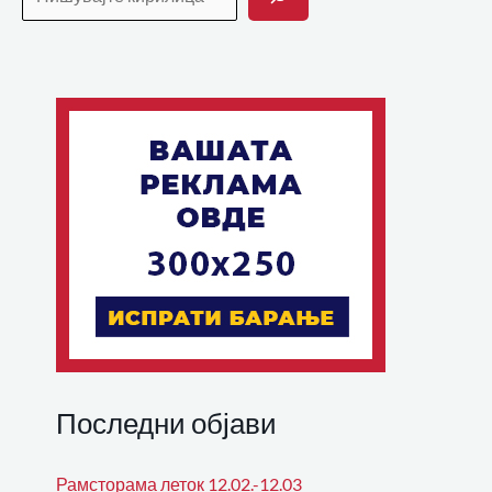
Последни објави
Рамсторама леток 12.02.-12.03