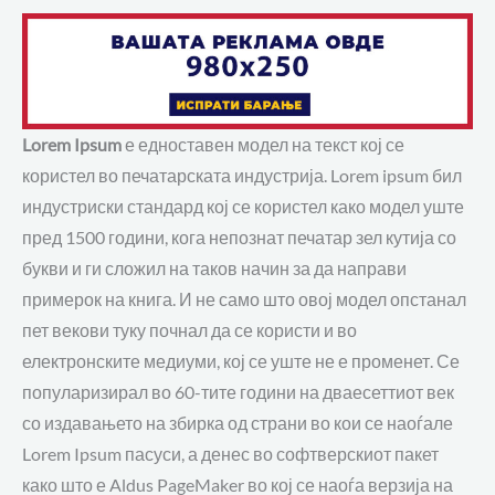
Lorem Ipsum
е едноставен модел на текст кој се
користел во печатарската индустрија. Lorem ipsum бил
индустриски стандард кој се користел како модел уште
пред 1500 години, кога непознат печатар зел кутија со
букви и ги сложил на таков начин за да направи
примерок на книга. И не само што овој модел опстанал
пет векови туку почнал да се користи и во
електронските медиуми, кој се уште не е променет. Се
популаризирал во 60-тите години на дваесеттиот век
со издавањето на збирка од страни во кои се наоѓале
Lorem Ipsum пасуси, а денес во софтверскиот пакет
како што е Aldus PageMaker во кој се наоѓа верзија на