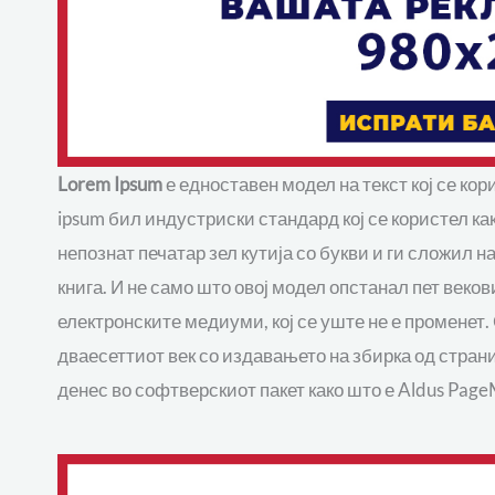
Lorem Ipsum
е едноставен модел на текст кој се ко
ipsum бил индустриски стандард кој се користел ка
непознат печатар зел кутија со букви и ги сложил н
книга. И не само што овој модел опстанал пет веков
електронските медиуми, кој се уште не е променет.
дваесеттиот век со издавањето на збирка од страни
денес во софтверскиот пакет како што е Aldus PageM