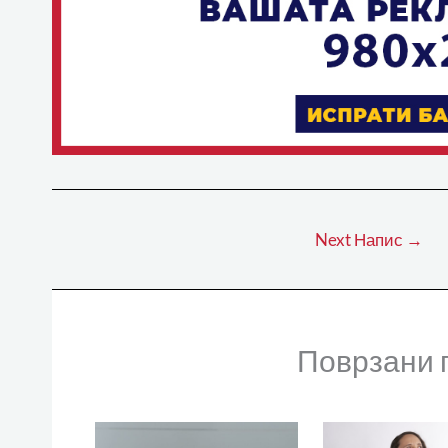
Next Напис
→
Поврзани 