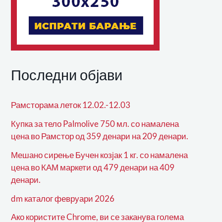
Последни објави
Рамсторама леток 12.02.-12.03
Купка за тело Palmolive 750 мл. со намалена
цена во Рамстор од 359 денари на 209 денари.
Мешано сирење Бучен козјак 1 кг. со намалена
цена во КАМ маркети од 479 денари на 409
денари.
dm каталог февруари 2026
Ако користите Chrome, ви се заканува голема