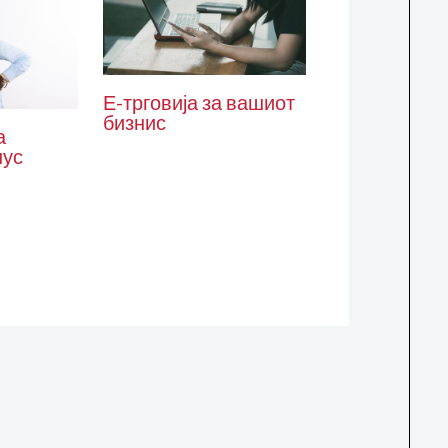
Е-трговија за вашиот
бизнис
а
нус