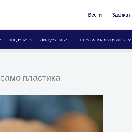
Вести
Зделка н
Штедење
Осигурување
Штедам и кога трошам
 само пластика