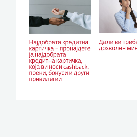
Дали ви треб
Најдобрата кредитна
дозволен ми
картичка – пронајдете
ја најдобрата
кредитна картичка,
која ви носи cashback,
поени, бонуси и други
привилегии