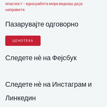
опасност – една работа мора веднаш да ја
направите
Пазарувајте одговорно
ЦЕНОТЕКА
Следете нѐ на Фејсбук
Следете нѐ на Инстаграм и
Линкедин