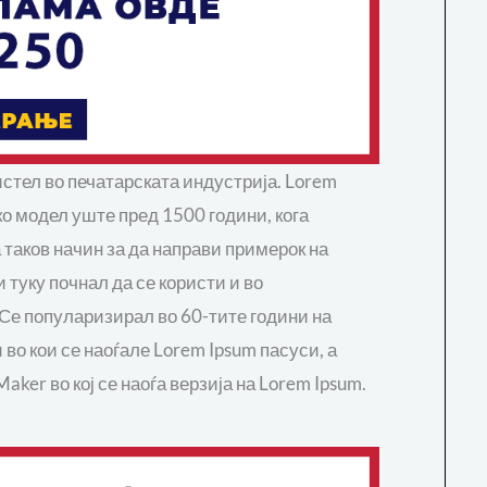
ристел во печатарската индустрија. Lorem
ко модел уште пред 1500 години, кога
а таков начин за да направи примерок на
и туку почнал да се користи и во
 Се популаризирал во 60-тите години на
 во кои се наоѓале Lorem Ipsum пасуси, а
aker во кој се наоѓа верзија на Lorem Ipsum.