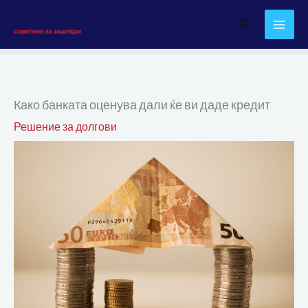
Skip
Search
to
content
Како банката оценува дали ќе ви даде кредит
Решение за долгови