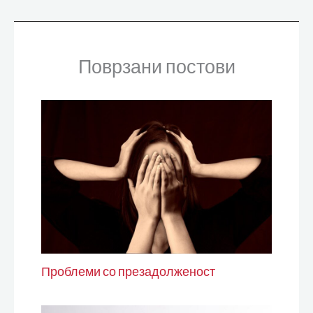
Поврзани постови
Проблеми со презадолженост