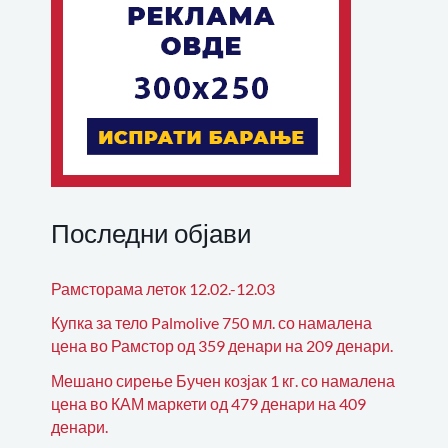
Последни објави
Рамсторама леток 12.02.-12.03
Купка за тело Palmolive 750 мл. со намалена
цена во Рамстор од 359 денари на 209 денари.
Мешано сирење Бучен козјак 1 кг. со намалена
цена во КАМ маркети од 479 денари на 409
денари.