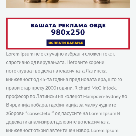
Lorem Ipsum не е случајно избран и сложен текст,
спротивно од верувањата. Неговите корени
потекнуваат во дела на класичната Латинска
книжевност од 45-та година пред новата ера, што го
прави стар преку 2000 години. Richard McClintock,
професор по Латински на колеџот Hampden-Sydney во
Вирџинија побарал дефиниција за малку чудните
зборови “consectetur” од пасусите на Lorem Ipsum и
додека ги анализирал деловите во класичната
книжевност открил автентичен извор. Lorem Ipsum