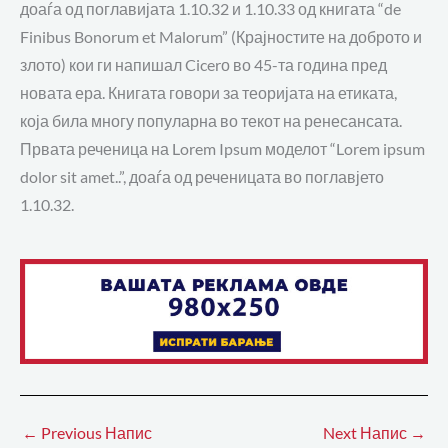
доаѓа од поглавијата 1.10.32 и 1.10.33 од книгата “de
Finibus Bonorum et Malorum” (Крајностите на доброто и
злото) кои ги напишал Cicerо во 45-та година пред
новата ера. Книгата говори за теоријата на етиката,
која била многу популарна во текот на ренесансата.
Првата реченица на Lorem Ipsum моделот “Lorem ipsum
dolor sit amet..”, доаѓа од реченицата во поглавјето
1.10.32.
←
Previous Напис
Next Напис
→