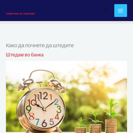
Skip
Search
to
content
Како да почнете да штедите
Штедам во банка