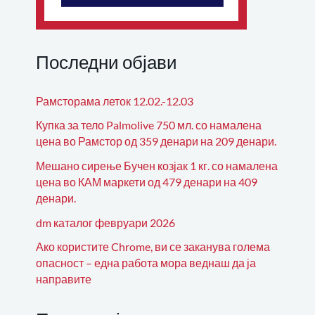
Последни објави
Рамсторама леток 12.02.-12.03
Купка за тело Palmolive 750 мл. со намалена
цена во Рамстор од 359 денари на 209 денари.
Мешано сирење Бучен козјак 1 кг. со намалена
цена во КАМ маркети од 479 денари на 409
денари.
dm каталог февруари 2026
Ако користите Chrome, ви се заканува голема
опасност – една работа мора веднаш да ја
направите