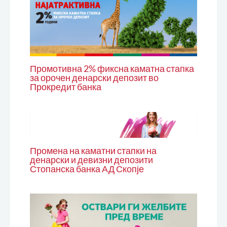
Промотивна 2% фиксна каматна стапка
за орочен денарски депозит во
Прокредит банка
Промена на каматни стапки на
денарски и девизни депозити
Стопанска банка АД Скопје