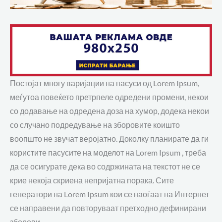
Постојат многу варијации на пасуси од Lorem Ipsum,
меѓутоа повеќето претрпеле одредени промени, некои
со додавање на одредена доза на хумор, додека некои
со случано подредување на зборовите коишто
воопшто не звучат веројатно. Доколку планирате да ги
користите пасусите на моделот на Lorem Ipsum , треба
да се осигурате дека во содржината на текстот не се
крие некоја скриена непријатна порака. Сите
генератори на Lorem Ipsum кои се наоѓаат на Интернет
се направени да повторуваат претходно дефинирани