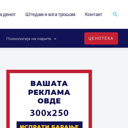
Search
а денот
Штедам и кога трошам
Контакт
ЦЕНОТЕКА
Психологија на парите