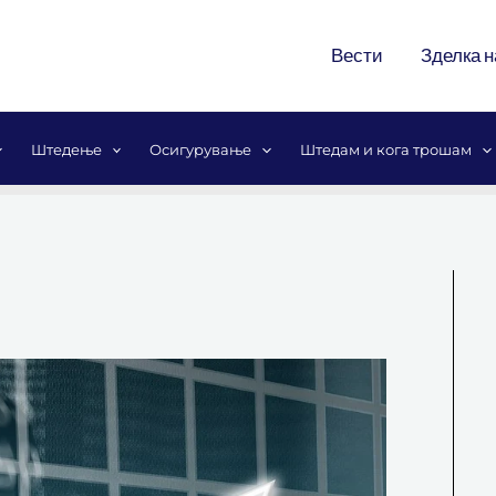
Вести
Зделка н
Штедење
Осигурување
Штедам и кога трошам