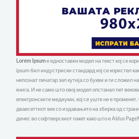
Lorem Ipsum
е едноставен модел на текст кој се ко
ipsum бил индустриски стандард кој се користел ка
непознат печатар зел кутија со букви и ги сложил н
книга. И не само што овој модел опстанал пет веков
електронските медиуми, кој се уште не е променет.
дваесеттиот век со издавањето на збирка од страни
денес во софтверскиот пакет како што е Aldus PageM