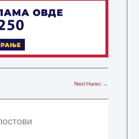
Next Напис
→
постови