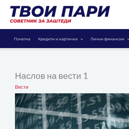
Skip
to
content
Почетна
Кредити и картички
Лични финансии
Наслов на вести 1
Вести