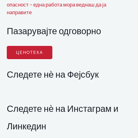
опасност – една работа мора веднаш да ја
направите
Пазарувајте одговорно
ЦЕНОТЕКА
Следете нѐ на Фејсбук
Следете нѐ на Инстаграм и
Линкедин