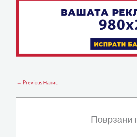
←
Previous Напис
Поврзани 