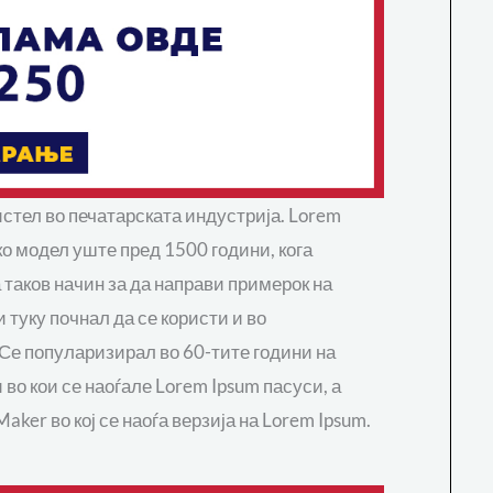
ристел во печатарската индустрија. Lorem
ко модел уште пред 1500 години, кога
а таков начин за да направи примерок на
и туку почнал да се користи и во
 Се популаризирал во 60-тите години на
 во кои се наоѓале Lorem Ipsum пасуси, а
aker во кој се наоѓа верзија на Lorem Ipsum.