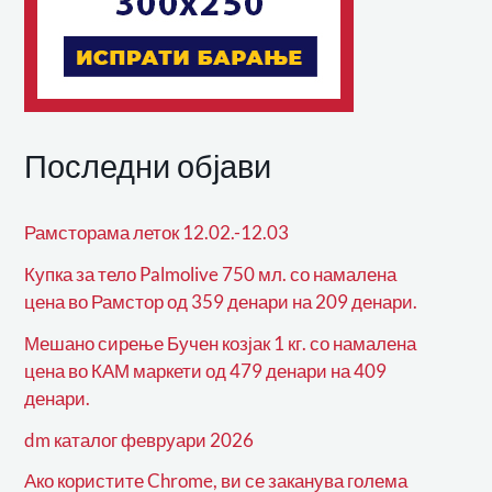
Последни објави
Рамсторама леток 12.02.-12.03
Купка за тело Palmolive 750 мл. со намалена
цена во Рамстор од 359 денари на 209 денари.
Мешано сирење Бучен козјак 1 кг. со намалена
цена во КАМ маркети од 479 денари на 409
денари.
dm каталог февруари 2026
Ако користите Chrome, ви се заканува голема