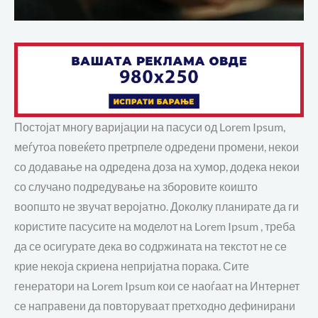
Постојат многу варијации на пасуси од Lorem Ipsum,
меѓутоа повеќето претрпеле одредени промени, некои
со додавање на одредена доза на хумор, додека некои
со случано подредување на зборовите коишто
воопшто не звучат веројатно. Доколку планирате да ги
користите пасусите на моделот на Lorem Ipsum , треба
да се осигурате дека во содржината на текстот не се
крие некоја скриена непријатна порака. Сите
генератори на Lorem Ipsum кои се наоѓаат на Интернет
се направени да повторуваат претходно дефинирани