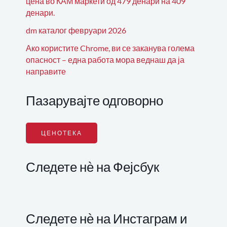
цена во КАМ маркети од 479 денари на 409
денари.
dm каталог февруари 2026
Ако користите Chrome, ви се заканува голема
опасност – една работа мора веднаш да ја
направите
Пазарувајте одговорно
ЦЕНОТЕКА
Следете нѐ на Фејсбук
Следете нѐ на Инстаграм и