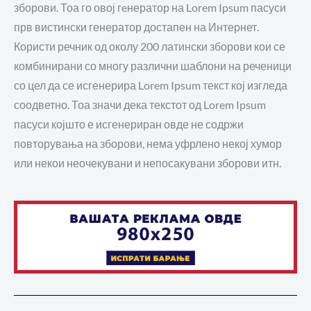
зборови. Тоа го овој гeнератор на Lorem Ipsum пасуси
прв вистински генератор достапен на Интернет.
Користи речник од околу 200 латински зборови кои се
комбинирани со многу различни шаблони на реченици
со цел да се исгенерира Lorem Ipsum текст кој изгледа
соодветно. Тоа значи дека текстот од Lorem Ipsum
пасуси којшто е исгенериран овде не содржи
повторувања на зборови, нема уфрлено некој хумор
или некои неочекувани и непосакувани зборови итн.