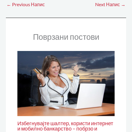
←
Previous Напис
Next Напис
→
Поврзани постови
Избегнувајте шалтер, користи интернет
и мобилно банкарство – побрзо и