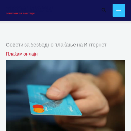
Skip
Search
to
content
Совети за безбедно плаќање на Интернет
Плаќам онлајн