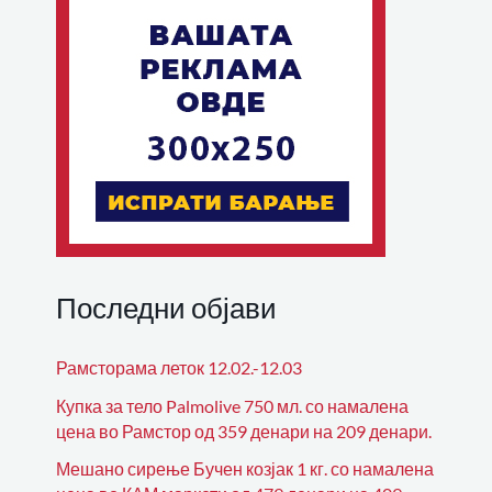
Последни објави
Рамсторама леток 12.02.-12.03
Купка за тело Palmolive 750 мл. со намалена
цена во Рамстор од 359 денари на 209 денари.
Мешано сирење Бучен козјак 1 кг. со намалена