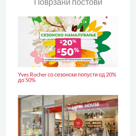
Поврзани постови
Yves Rocher со сезонски попусти од 20%
до 50%