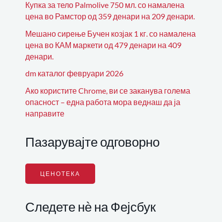
Купка за тело Palmolive 750 мл. со намалена
цена во Рамстор од 359 денари на 209 денари.
Мешано сирење Бучен козјак 1 кг. со намалена
цена во КАМ маркети од 479 денари на 409
денари.
dm каталог февруари 2026
Ако користите Chrome, ви се заканува голема
опасност – една работа мора веднаш да ја
направите
Пазарувајте одговорно
ЦЕНОТЕКА
Следете нѐ на Фејсбук