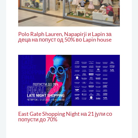
Polo Ralph Lauren, Napapirji и Lapin за
деца на попуст од 50% во Lapin house
East Gate Shopping Night на 21 јули со
попусти до 70%