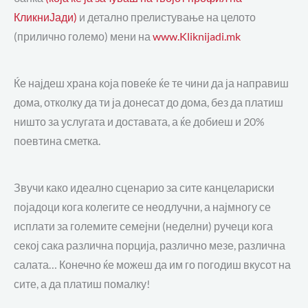
КликниЈади)
и детално прелистување на целото
(прилично големо) мени на
www.Kliknijadi.mk
Ќе најдеш храна која повеќе ќе те чини да ја направиш
дома, отколку да ти ја донесат до дома, без да платиш
ништо за услугата и доставата, а ќе добиеш и 20%
поевтина сметка.
Звучи како идеално сценарио за сите канцелариски
појадоци кога колегите се неодлучни, а најмногу се
исплати за големите семејни (неделни) ручеци кога
секој сака различна порција, различно мезе, различна
салата… Конечно ќе можеш да им го погодиш вкусот на
сите, а да платиш помалку!