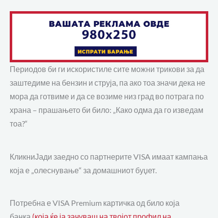
Периодов би ги искористиле сите можни трикови за да
заштедиме на бензин и струја, па ако тоа значи дека не
мора да готвиме и да се возиме низ град во потрага по
храна – прашањето би било: „Како одма да го изведам
тоа?“
КликниЈади заедно со партнерите VISA имаат кампања
која е „олеснување“ за домашниот буџет.
Потребна е VISA Premium картичка од било која
банка
(која ќе ја зачуваш на твојот профил на