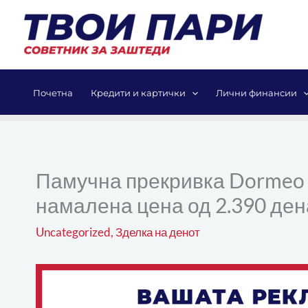
Skip
to
content
Почетна
Кредити и картички
Лични финансии
Памучна прекривка Dormeo N
намалена цена од 2.390 ден
Uncategorized
,
Зделка на денот