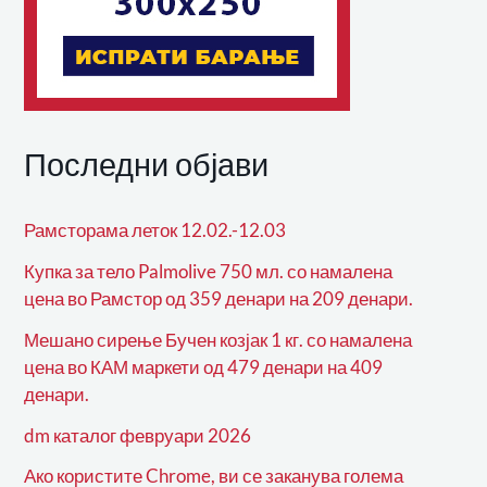
Последни објави
Рамсторама леток 12.02.-12.03
Купка за тело Palmolive 750 мл. со намалена
цена во Рамстор од 359 денари на 209 денари.
Мешано сирење Бучен козјак 1 кг. со намалена
цена во КАМ маркети од 479 денари на 409
денари.
dm каталог февруари 2026
Ако користите Chrome, ви се заканува голема