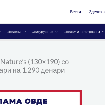
Вести
Зделка н
Штедење
Осигурување
Штедам и кога трошам
ature’s (130×190) со
ари на 1.290 денари