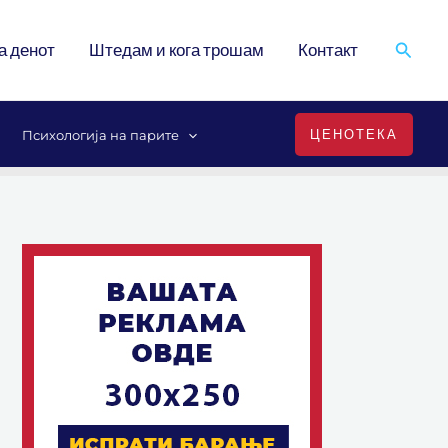
Search
а денот
Штедам и кога трошам
Контакт
ЦЕНОТЕКА
Психологија на парите