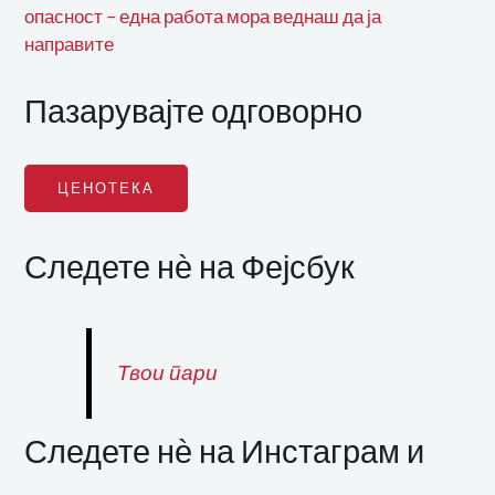
опасност – една работа мора веднаш да ја
направите
Пазарувајте одговорно
ЦЕНОТЕКА
Следете нѐ на Фејсбук
Твои пари
Следете нѐ на Инстаграм и