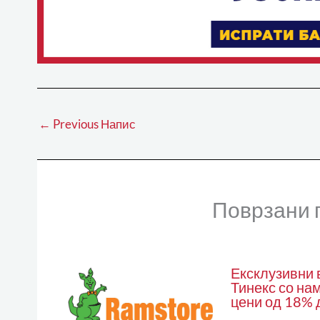
←
Previous Напис
Поврзани 
Ексклузивни 
Тинекс со на
цени од 18% 