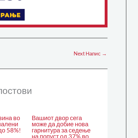
Next Напис
→
постови
вина во
Вашиот двор сега
малени
може да добие нова
до 58%!
гарнитура за седење
на попуст од 37% во