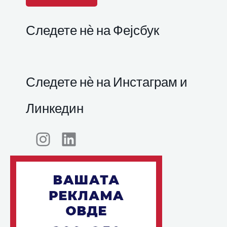
Следете нѐ на Фејсбук
Следете нѐ на Инстаграм и
Линкедин