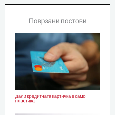
Поврзани постови
Дали кредитната картичка е само
пластика