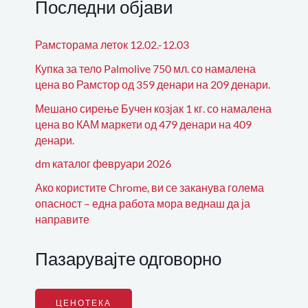
Последни објави
Рамсторама леток 12.02.-12.03
Купка за тело Palmolive 750 мл. со намалена
цена во Рамстор од 359 денари на 209 денари.
Мешано сирење Бучен козјак 1 кг. со намалена
цена во КАМ маркети од 479 денари на 409
денари.
dm каталог февруари 2026
Ако користите Chrome, ви се заканува голема
опасност – една работа мора веднаш да ја
направите
Пазарувајте одговорно
ЦЕНОТЕКА