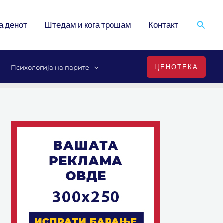
Search
а денот
Штедам и кога трошам
Контакт
ЦЕНОТЕКА
Психологија на парите