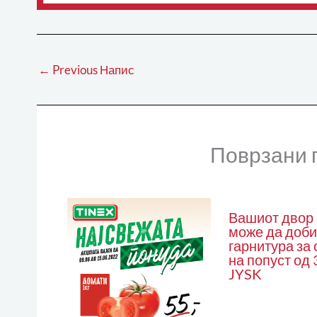
←
Previous Напис
Поврзани 
Вашиот двор 
може да доби
гарнитура за
на попуст од
JYSK