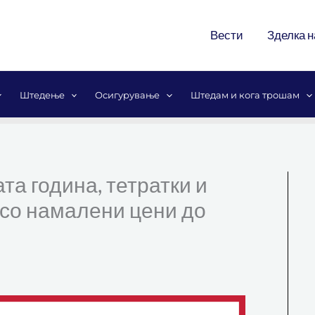
Вести
Зделка н
Штедење
Осигурување
Штедам и кога трошам
та година, тетратки и
 со намалени цени до