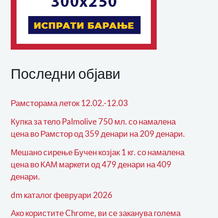
Последни објави
Рамсторама леток 12.02.-12.03
Купка за тело Palmolive 750 мл. со намалена
цена во Рамстор од 359 денари на 209 денари.
Мешано сирење Бучен козјак 1 кг. со намалена
цена во КАМ маркети од 479 денари на 409
денари.
dm каталог февруари 2026
Ако користите Chrome, ви се заканува голема