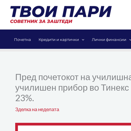
Skip
to
content
Почетна
Кредити и картички
Лични финансии
Пред почетокот на училишна
училишен прибор во Тинекс
23%.
Зделка на неделата