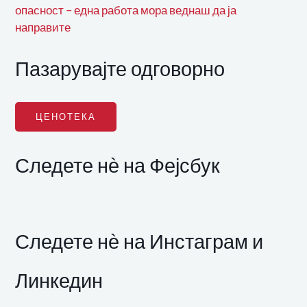
опасност – една работа мора веднаш да ја
направите
Пазарувајте одговорно
ЦЕНОТЕКА
Следете нѐ на Фејсбук
Следете нѐ на Инстаграм и
Линкедин