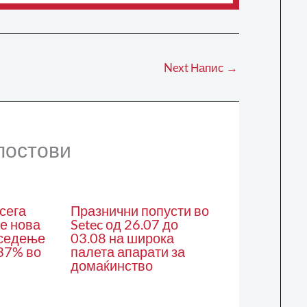
Next Напис
→
постови
сега
Празнични попусти во
е нова
Setec од 26.07 до
 седење
03.08 на широка
 37% во
палета апарати за
домаќинство