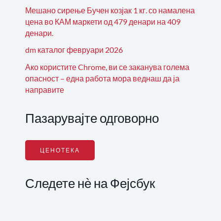
Мешано сирење Бучен козјак 1 кг. со намалена
цена во КАМ маркети од 479 денари на 409
денари.
dm каталог февруари 2026
Ако користите Chrome, ви се заканува голема
опасност – една работа мора веднаш да ја
направите
Пазарувајте одговорно
ЦЕНОТЕКА
Следете нѐ на Фејсбук