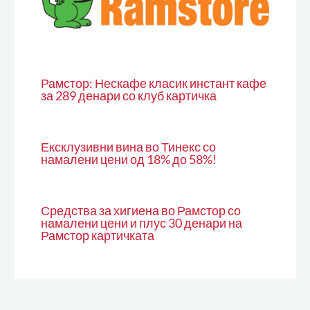
Рамстор: Нескафе класик инстант кафе
за 289 денари со клуб картичка
Ексклузивни вина во Тинекс со
намалени цени од 18% до 58%!
Средства за хигиена во Рамстор со
намалени цени и плус 30 денари на
Рамстор картичката