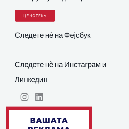
ЦЕНОТЕКА
Следете нѐ на Фејсбук
Следете нѐ на Инстаграм и
Линкедин