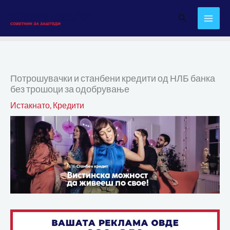
Skip
Search
to
content
Потрошувачки и станбени кредити од НЛБ банка
без трошоци за одобрување
Истакнато
,
Кредити