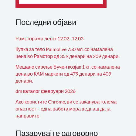
Последни објави
Рамсторама леток 12.02.-12.03
Купка за тело Palmolive 750 мл. со намалена
цена во Рамстор од 359 денари на 209 денари.
Мешано сирење Бучен козјак 1 кг. со намалена
цена во КАМ маркети од 479 денари на 409
денари.
dm каталог февруари 2026
Ако користите Chrome, ви се заканува голема
опасност – една работа мора веднаш да ја
направите
Пазарувајте одговорно