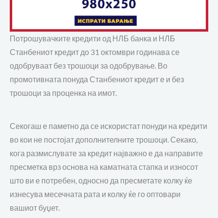
Потрошувачките кредити од НЛБ банка и НЛБ
Станбениот кредит до 31 октомври годинава се
одобруваат без трошоци за одобрување. Во
промотивната понуда Станбениот кредит е и без
трошоци за проценка на имот.
Секогаш е паметно да се искористат понуди на кредити
во кои не постојат дополнителните трошоци. Секако,
кога размислувате за кредит најважно е да направите
пресметка врз основа на каматната стапка и износот
што ви е потребен, односно да пресметате колку ќе
изнесува месечната рата и колку ќе го оптовари
вашиот буџет.