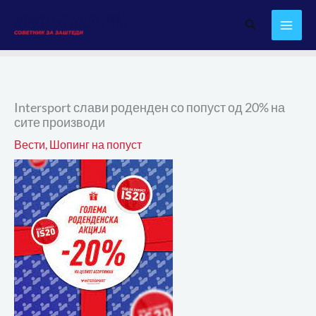
Skip
Search
to
content
Intersport слави роденден со попуст од 20% на
сите производи
Вести
,
Шопинг на попуст