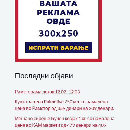
Последни објави
Рамсторама леток 12.02.-12.03
Купка за тело Palmolive 750 мл. со намалена
цена во Рамстор од 359 денари на 209 денари.
Мешано сирење Бучен козјак 1 кг. со намалена
цена во КАМ маркети од 479 денари на 409