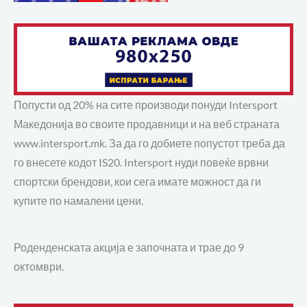
Попусти од 20% на сите производи понуди Intersport
Македонија во своите продавници и на веб страната
www.intersport.mk. За да го добиете попустот треба да
го внесете кодот IS20. Intersport нуди повеќе врвни
спортски брендови, кои сега имате можност да ги
купите по намалени цени.
Роденденската акција е започната и трае до 9
октомври.