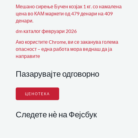
Мешано сирење Бучен козјак 1 кг. со намалена
цена во КАМ маркети од 479 денари на 409
денари.
dm каталог февруари 2026
Ако користите Chrome, ви се заканува голема
опасност – една работа мора веднаш да ја
направите
Пазарувајте одговорно
ЦЕНОТЕКА
Следете нѐ на Фејсбук