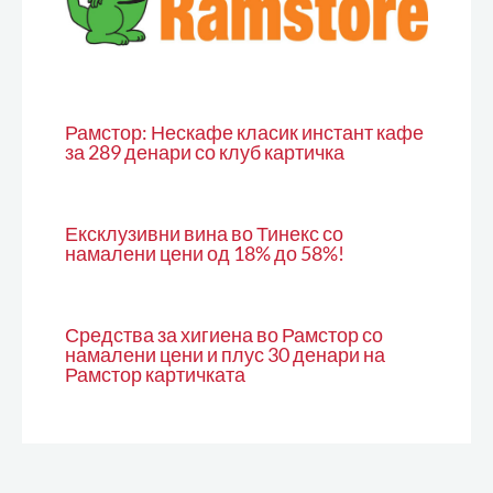
Рамстор: Нескафе класик инстант кафе
за 289 денари со клуб картичка
Ексклузивни вина во Тинекс со
намалени цени од 18% до 58%!
Средства за хигиена во Рамстор со
намалени цени и плус 30 денари на
Рамстор картичката