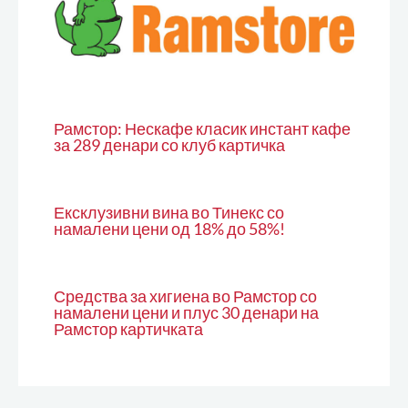
Рамстор: Нескафе класик инстант кафе
за 289 денари со клуб картичка
Ексклузивни вина во Тинекс со
намалени цени од 18% до 58%!
Средства за хигиена во Рамстор со
намалени цени и плус 30 денари на
Рамстор картичката