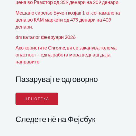
цена во Рамстор од 359 денари на 209 денари.
Мешано сирење Бучен козјак 1 кг. со намалена
цена во КАМ маркети од 479 денари на 409
денари.
dm каталог февруари 2026
Ако користите Chrome, ви се заканува голема
опасност – една работа мора веднаш да ја
направите
Пазарувајте одговорно
ЦЕНОТЕКА
Следете нѐ на Фејсбук