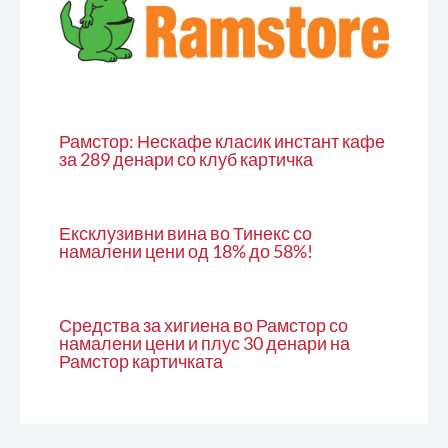
Рамстор: Нескафе класик инстант кафе
за 289 денари со клуб картичка
Ексклузивни вина во Тинекс со
намалени цени од 18% до 58%!
Средства за хигиена во Рамстор со
намалени цени и плус 30 денари на
Рамстор картичката