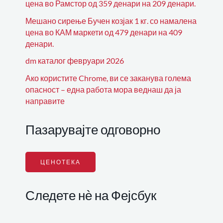
цена во Рамстор од 359 денари на 209 денари.
Мешано сирење Бучен козјак 1 кг. со намалена
цена во КАМ маркети од 479 денари на 409
денари.
dm каталог февруари 2026
Ако користите Chrome, ви се заканува голема
опасност – една работа мора веднаш да ја
направите
Пазарувајте одговорно
ЦЕНОТЕКА
Следете нѐ на Фејсбук