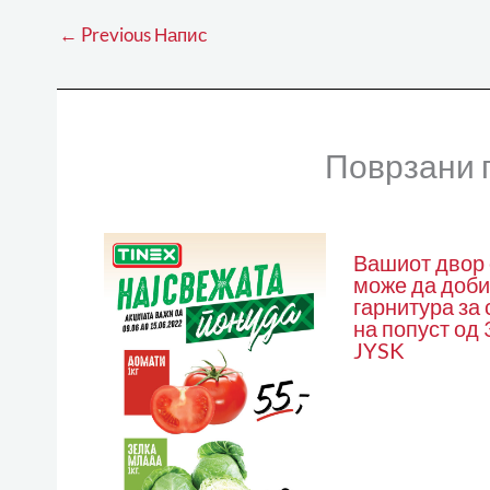
←
Previous Напис
Поврзани 
Вашиот двор 
може да доби
гарнитура за
на попуст од
JYSK