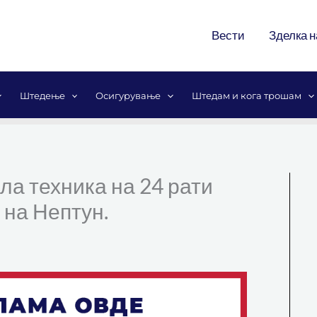
Вести
Зделка н
Штедење
Осигурување
Штедам и кога трошам
ла техника на 24 рати
 на Нептун.