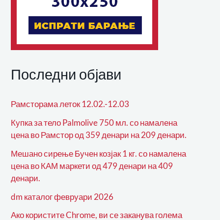
Последни објави
Рамсторама леток 12.02.-12.03
Купка за тело Palmolive 750 мл. со намалена
цена во Рамстор од 359 денари на 209 денари.
Мешано сирење Бучен козјак 1 кг. со намалена
цена во КАМ маркети од 479 денари на 409
денари.
dm каталог февруари 2026
Ако користите Chrome, ви се заканува голема