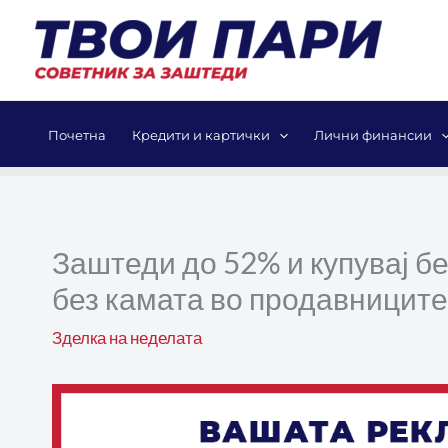
Skip
to
content
Почетна
Кредити и картички
Лични финансии
Заштеди до 52% и купувај бе
без камата во продавниците
Зделка на неделата