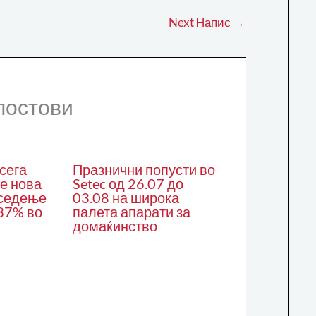
Next Напис
→
постови
сега
Празнични попусти во
е нова
Setec од 26.07 до
 седење
03.08 на широка
 37% во
палета апарати за
домаќинство