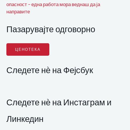
опасност – една работа мора веднаш да ја
направите
Пазарувајте одговорно
ЦЕНОТЕКА
Следете нѐ на Фејсбук
Следете нѐ на Инстаграм и
Линкедин