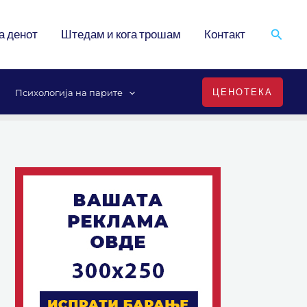
Search
а денот
Штедам и кога трошам
Контакт
ЦЕНОТЕКА
Психологија на парите