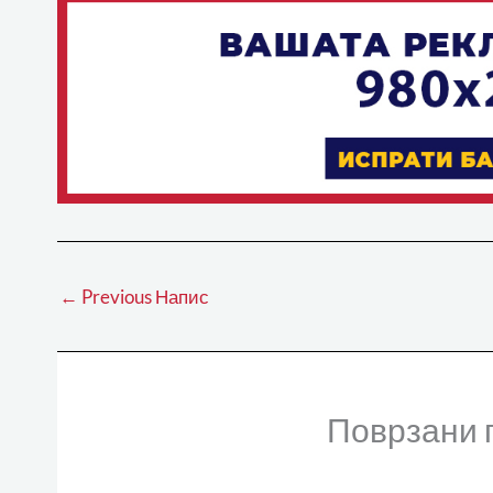
←
Previous Напис
Поврзани 