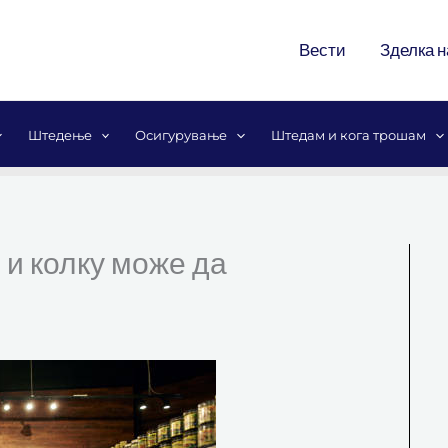
Вести
Зделка н
Штедење
Осигурување
Штедам и кога трошам
 и колку може да