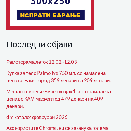
Последни објави
Рамсторама леток 12.02.-12.03
Купка за тело Palmolive 750 мл. со намалена
цена во Рамстор од 359 денари на 209 денари.
Мешано сирење Бучен козјак 1 кг. со намалена
цена во КАМ маркети од 479 денари на 409
денари.
dm каталог февруари 2026
Ако користите Chrome, ви се заканува голема