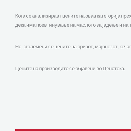
Кога се анализираат цените на оваа категорија пр
дека има поевтинување на маслото за јадење и на 
Но, зголемени се цените на оризот, мајонезот, кеча
Цените на производите се објавени во Ценотека.