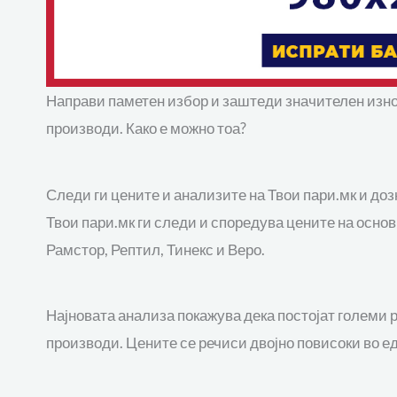
Направи паметен избор и заштеди значителен изн
производи. Како е можно тоа?
Следи ги цените и анализите на Твои пари.мк и дозна
Твои пари.мк ги следи и споредува цените на осно
Рамстор, Рептил, Тинекс и Веро.
Најновата анализа покажува дека постојат големи 
производи. Цените се речиси двојно повисоки во ед