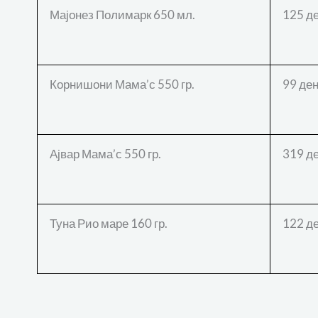
Мајонез Полимарк 650 мл.
125 де
Корнишони Мама’с 550 гр.
99 ден
Ајвар Мама’с 550 гр.
319 де
Туна Рио маре 160 гр.
122 де