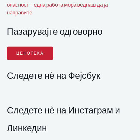
опасност – една работа мора веднаш да ја
направите
Пазарувајте одговорно
ЦЕНОТЕКА
Следете нѐ на Фејсбук
Следете нѐ на Инстаграм и
Линкедин