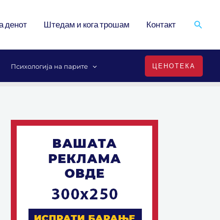
Search
а денот
Штедам и кога трошам
Контакт
ЦЕНОТЕКА
Психологија на парите