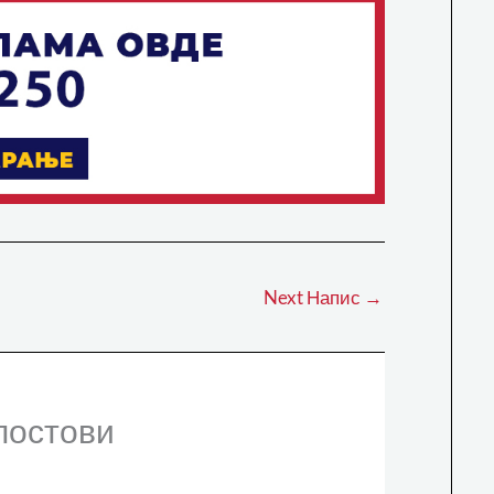
Next Напис
→
постови