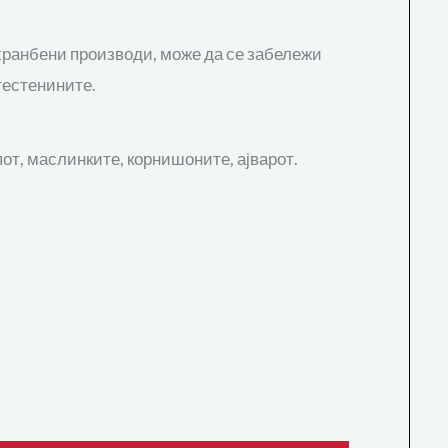
ехранбени производи, може да се забележи
тестенините.
пот, маслинките, корнишоните, ајварот.