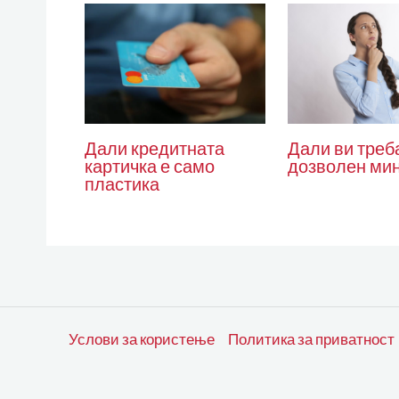
Дали ви треб
Дали кредитната
дозволен ми
картичка е само
пластика
Услови за користење
Политика за приватност