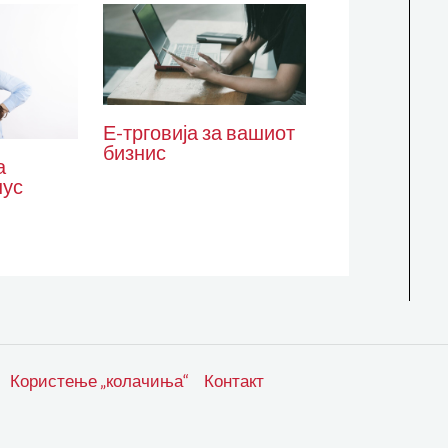
Е-трговија за вашиот
бизнис
а
нус
Користење „колачиња“
Контакт