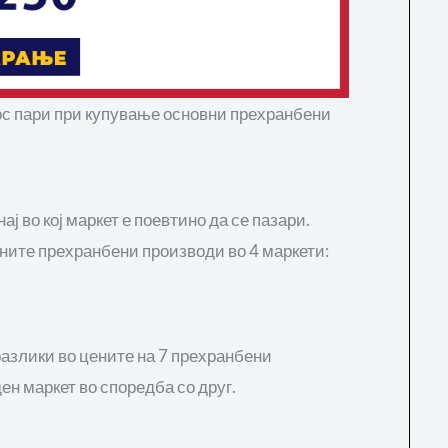
ос пари при купување основни прехранбени
ј во кој маркет е поевтино да се пазари.
вните прехранбени производи во 4 маркети:
разлики во цените на 7 прехранбени
ен маркет во споредба со друг.