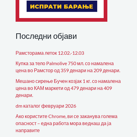
Последни објави
Рамсторама леток 12.02.-12.03
Купка за тело Palmolive 750 мл. со намалена
цена во Рамстор од 359 денари на 209 денари.
Мешано сирење Бучен козјак 1 кг. со намалена
цена во КАМ маркети од 479 денари на 409
денари.
dm каталог февруари 2026
Ако користите Chrome, ви се заканува голема
опасност – една работа мора веднаш да ја
направите