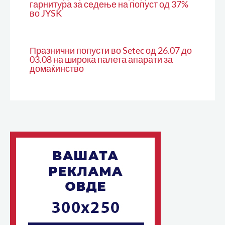
гарнитура за седење на попуст од 37%
во JYSK
Празнични попусти во Setec од 26.07 до
03.08 на широка палета апарати за
домаќинство