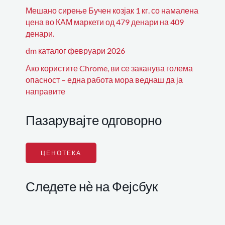
Мешано сирење Бучен козјак 1 кг. со намалена
цена во КАМ маркети од 479 денари на 409
денари.
dm каталог февруари 2026
Ако користите Chrome, ви се заканува голема
опасност – една работа мора веднаш да ја
направите
Пазарувајте одговорно
ЦЕНОТЕКА
Следете нѐ на Фејсбук