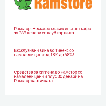
Рамстор: Нескафе класик инстант кафе
за 289 денари со клуб картичка
Ексклузивни вина во Тинекс со
намалени цени од 18% до 58%!
Средства за хигиена во Рамстор со
намалени цени и плус 30 денари на
Рамстор картичката