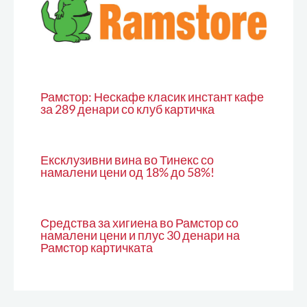
Рамстор: Нескафе класик инстант кафе
за 289 денари со клуб картичка
Ексклузивни вина во Тинекс со
намалени цени од 18% до 58%!
Средства за хигиена во Рамстор со
намалени цени и плус 30 денари на
Рамстор картичката