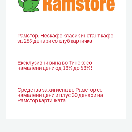
Рамстор: Нескафе класик инстант кафе
за 289 денари со клуб картичка
Ексклузивни вина во Тинекс со
намалени цени од 18% до 58%!
Средства за хигиена во Рамстор со
намалени цени и плус 30 денари на
Рамстор картичката