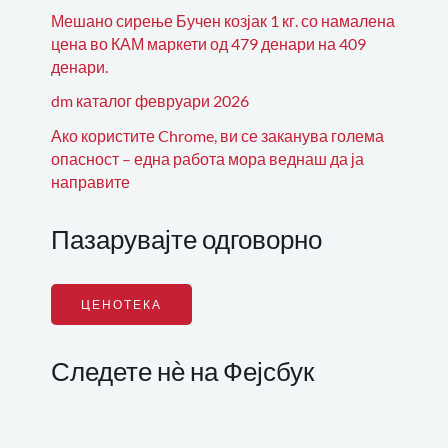
Мешано сирење Бучен козјак 1 кг. со намалена
цена во КАМ маркети од 479 денари на 409
денари.
dm каталог февруари 2026
Ако користите Chrome, ви се заканува голема
опасност – една работа мора веднаш да ја
направите
Пазарувајте одговорно
ЦЕНОТЕКА
Следете нѐ на Фејсбук