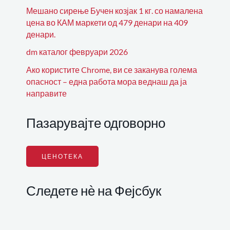
Мешано сирење Бучен козјак 1 кг. со намалена
цена во КАМ маркети од 479 денари на 409
денари.
dm каталог февруари 2026
Ако користите Chrome, ви се заканува голема
опасност – една работа мора веднаш да ја
направите
Пазарувајте одговорно
ЦЕНОТЕКА
Следете нѐ на Фејсбук