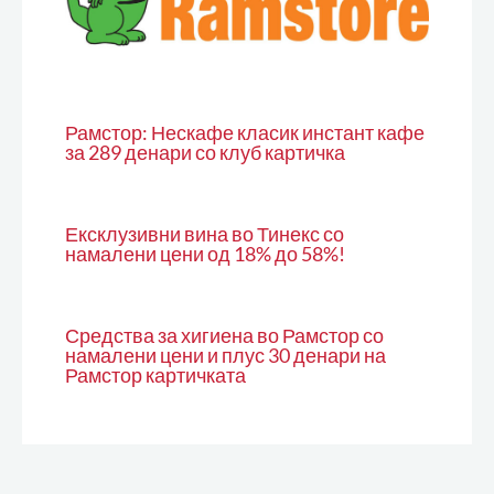
Рамстор: Нескафе класик инстант кафе
за 289 денари со клуб картичка
Ексклузивни вина во Тинекс со
намалени цени од 18% до 58%!
Средства за хигиена во Рамстор со
намалени цени и плус 30 денари на
Рамстор картичката