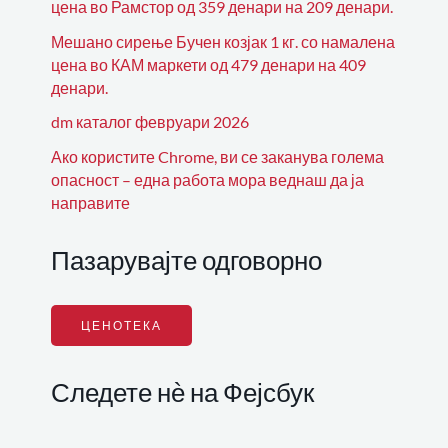
цена во Рамстор од 359 денари на 209 денари.
Мешано сирење Бучен козјак 1 кг. со намалена
цена во КАМ маркети од 479 денари на 409
денари.
dm каталог февруари 2026
Ако користите Chrome, ви се заканува голема
опасност – една работа мора веднаш да ја
направите
Пазарувајте одговорно
ЦЕНОТЕКА
Следете нѐ на Фејсбук