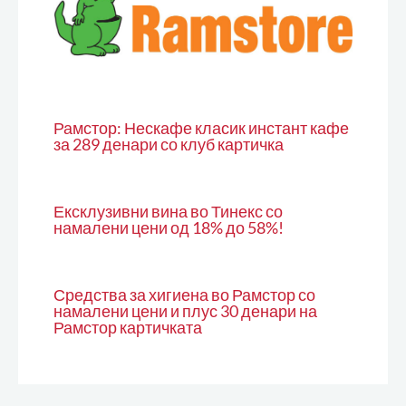
Рамстор: Нескафе класик инстант кафе
за 289 денари со клуб картичка
Ексклузивни вина во Тинекс со
намалени цени од 18% до 58%!
Средства за хигиена во Рамстор со
намалени цени и плус 30 денари на
Рамстор картичката