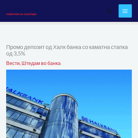
Skip
Search
to
content
Промо депозит од Халк банка со каматна стапка
од 3,5%
Вести
,
Штедам во банка