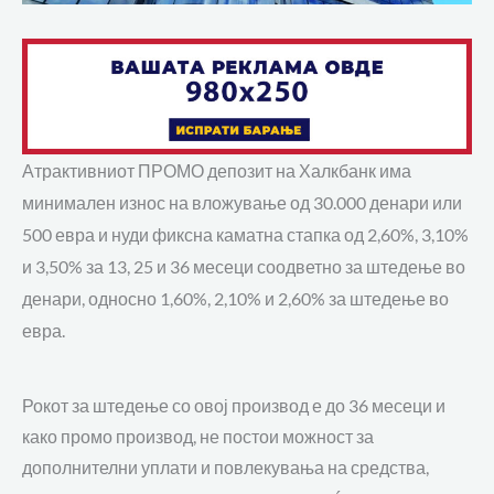
Атрактивниот ПРОМО депозит на Халкбанк има
минимален износ на вложување од 30.000 денари или
500 евра и нуди фиксна каматна стапка од 2,60%, 3,10%
и 3,50% за 13, 25 и 36 месеци соодветно за штедење во
денари, односно 1,60%, 2,10% и 2,60% за штедење во
евра.
Рокот за штедење со овој производ е до 36 месеци и
како промо производ, не постои можност за
дополнителни уплати и повлекувања на средства,