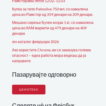
Рамсторама леток 12.02.-12.03
Купка за тело Palmolive 750 мл. со намалена
цена во Рамстор од 359 денари на 209 денари.
Мешано сирење Бучен козјак 1 кг. со намалена
цена во КАМ маркети од 479 денари на 409
денари.
dm каталог февруари 2026
Ако користите Chrome, ви се заканува голема
опасност – една работа мора веднаш да ја
направите
Пазарувајте одговорно
ЦЕНОТЕКА
Следете нѐ на Фејсбук