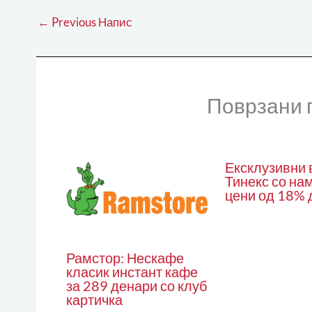
←
Previous Напис
Поврзани 
Ексклузивни 
Тинекс со на
цени од 18% 
Рамстор: Нескафе
класик инстант кафе
за 289 денари со клуб
картичка