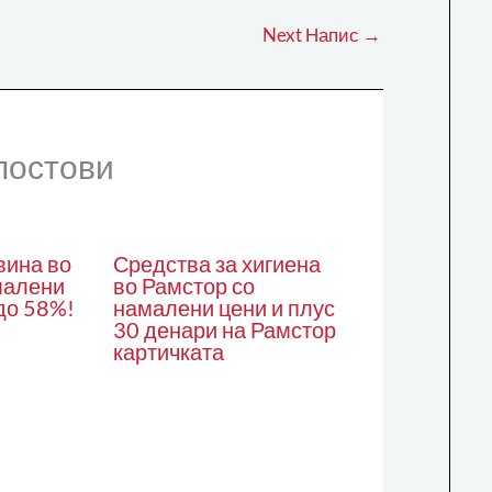
Next Напис
→
постови
вина во
Средства за хигиена
малени
во Рамстор со
до 58%!
намалени цени и плус
30 денари на Рамстор
картичката