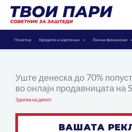
Skip
to
content
Почетна
Кредити и картички
Лични финансии
Уште денеска до 70% попуст
во онлајн продавницата на Sp
Зделка на денот