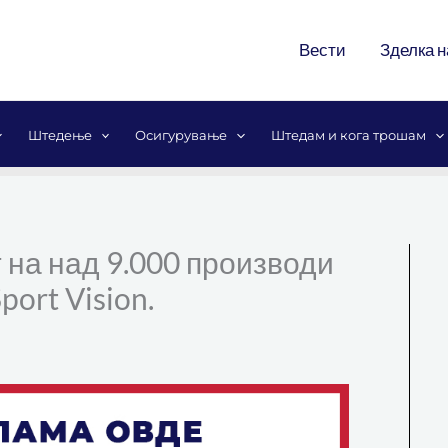
Вести
Зделка н
Штедење
Осигурување
Штедам и кога трошам
 на над 9.000 производи
ort Vision.