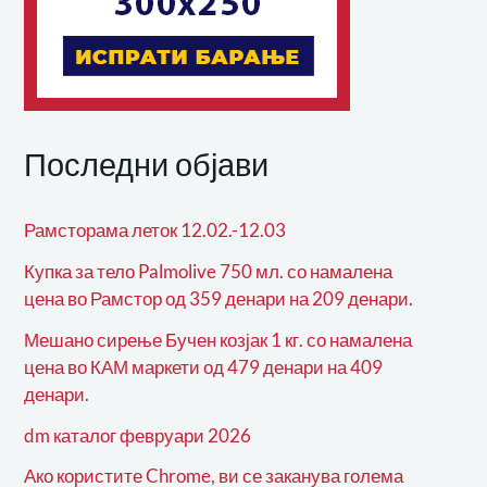
Последни објави
Рамсторама леток 12.02.-12.03
Купка за тело Palmolive 750 мл. со намалена
цена во Рамстор од 359 денари на 209 денари.
Мешано сирење Бучен козјак 1 кг. со намалена
цена во КАМ маркети од 479 денари на 409
денари.
dm каталог февруари 2026
Ако користите Chrome, ви се заканува голема