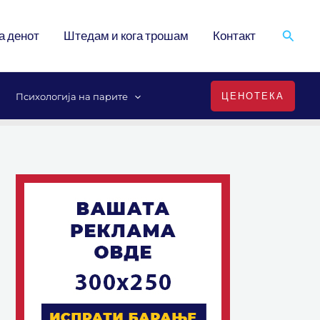
Search
а денот
Штедам и кога трошам
Контакт
ЦЕНОТЕКА
Психологија на парите