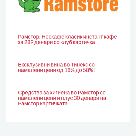
Рамстор: Нескафе класик инстант кафе
за 289 денари со клуб картичка
Ексклузивни вина во Тинекс со
намалени цени од 18% до 58%!
Средства за хигиена во Рамстор со
намалени цени и плус 30 денари на
Рамстор картичката