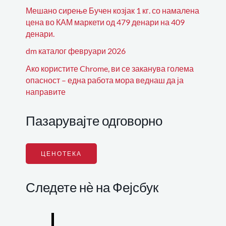
Мешано сирење Бучен козјак 1 кг. со намалена
цена во КАМ маркети од 479 денари на 409
денари.
dm каталог февруари 2026
Ако користите Chrome, ви се заканува голема
опасност – една работа мора веднаш да ја
направите
Пазарувајте одговорно
ЦЕНОТЕКА
Следете нѐ на Фејсбук