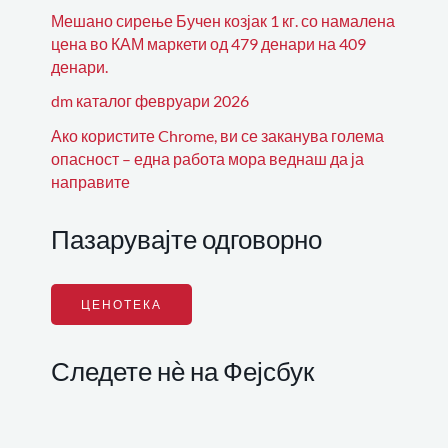
Мешано сирење Бучен козјак 1 кг. со намалена
цена во КАМ маркети од 479 денари на 409
денари.
dm каталог февруари 2026
Ако користите Chrome, ви се заканува голема
опасност – една работа мора веднаш да ја
направите
Пазарувајте одговорно
ЦЕНОТЕКА
Следете нѐ на Фејсбук