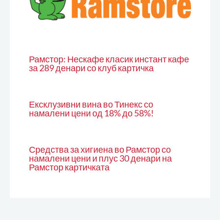
Рамстор: Нескафе класик инстант кафе
за 289 денари со клуб картичка
Ексклузивни вина во Тинекс со
намалени цени од 18% до 58%!
Средства за хигиена во Рамстор со
намалени цени и плус 30 денари на
Рамстор картичката