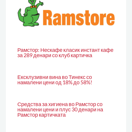
Рамстор: Нескафе класик инстант кафе
за 289 денари со клуб картичка
Ексклузивни вина во Тинекс со
намалени цени од 18% до 58%!
Средства за хигиена во Рамстор со
намалени цени и плус 30 денари на
Рамстор картичката