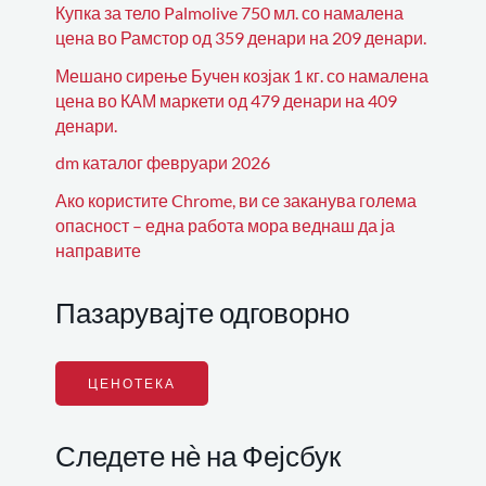
Купка за тело Palmolive 750 мл. со намалена
цена во Рамстор од 359 денари на 209 денари.
Мешано сирење Бучен козјак 1 кг. со намалена
цена во КАМ маркети од 479 денари на 409
денари.
dm каталог февруари 2026
Ако користите Chrome, ви се заканува голема
опасност – една работа мора веднаш да ја
направите
Пазарувајте одговорно
ЦЕНОТЕКА
Следете нѐ на Фејсбук