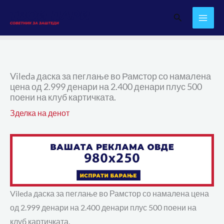
Skip
Search
to
content
Vileda даска за пеглање во Рамстор со намалена
цена од 2.999 денари на 2.400 денари плус 500
поени на клуб картичката.
Зделка на денот
Vileda даска за пеглање во Рамстор со намалена цена
од 2.999 денари на 2.400 денари плус 500 поени на
клуб картичката.