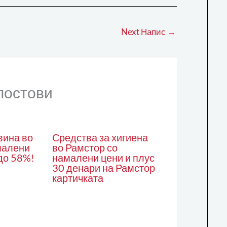
Next Напис
→
постови
вина во
Средства за хигиена
малени
во Рамстор со
до 58%!
намалени цени и плус
30 денари на Рамстор
картичката