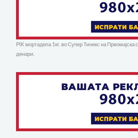
PIK мортадела 1кг. во Супер Тинекс на Првомајска 
денари.