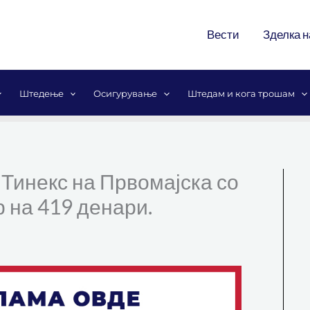
Вести
Зделка н
Штедење
Осигурување
Штедам и кога трошам
 Тинекс на Првомајска со
 на 419 денари.