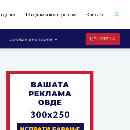
Search
а денот
Штедам и кога трошам
Контакт
ЦЕНОТЕКА
Психологија на парите