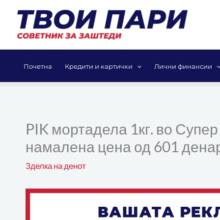
Skip
to
content
Почетна
Кредити и картички
Лични финансии
PIK мортадела 1кг. во Супер
намалена цена од 601 денар
Зделка на денот