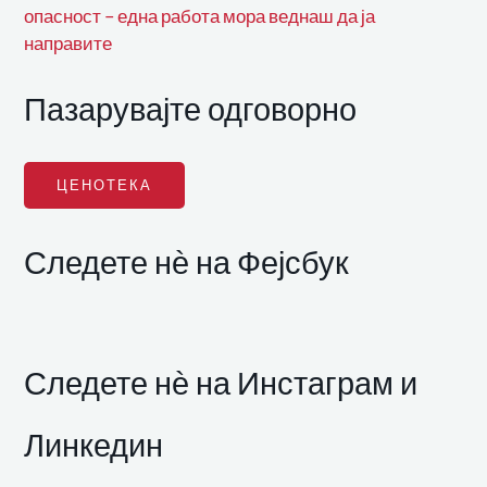
опасност – една работа мора веднаш да ја
направите
Пазарувајте одговорно
ЦЕНОТЕКА
Следете нѐ на Фејсбук
Следете нѐ на Инстаграм и
Линкедин