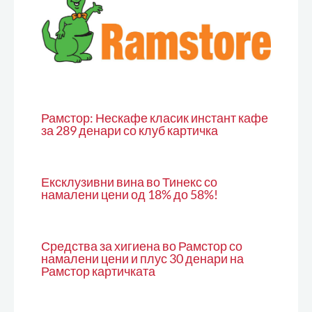
Рамстор: Нескафе класик инстант кафе
за 289 денари со клуб картичка
Ексклузивни вина во Тинекс со
намалени цени од 18% до 58%!
Средства за хигиена во Рамстор со
намалени цени и плус 30 денари на
Рамстор картичката