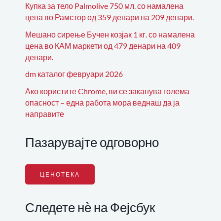
Купка за тело Palmolive 750 мл. со намалена
цена во Рамстор од 359 денари на 209 денари.
Мешано сирење Бучен козјак 1 кг. со намалена
цена во КАМ маркети од 479 денари на 409
денари.
dm каталог февруари 2026
Ако користите Chrome, ви се заканува голема
опасност – една работа мора веднаш да ја
направите
Пазарувајте одговорно
ЦЕНОТЕКА
Следете нѐ на Фејсбук