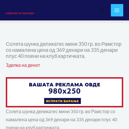
Skip
Search
to
content
Солета шунка деликатес мини 350 гр. во Рамстор
со намалена цена од 369 денари на 335 денари
плус 40 поени на клуб картичката.
Зделка на денот
Солета шунка деликатес мини 350 гр. во Рамстор со
намалена цена од 369 денари на 335 денари плус 40
поени на клуб картичката.