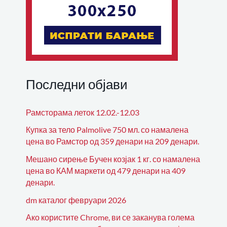
Последни објави
Рамсторама леток 12.02.-12.03
Купка за тело Palmolive 750 мл. со намалена
цена во Рамстор од 359 денари на 209 денари.
Мешано сирење Бучен козјак 1 кг. со намалена
цена во КАМ маркети од 479 денари на 409
денари.
dm каталог февруари 2026
Ако користите Chrome, ви се заканува голема