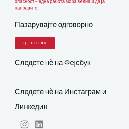
опасност – една работа мора веднаш да ја
направите
Пазарувајте одговорно
ЦЕНОТЕКА
Следете нѐ на Фејсбук
Следете нѐ на Инстаграм и
Линкедин