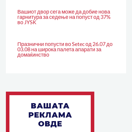
Вашиот двор сега може да добие нова
гарнитура за седење на попуст од 37%
во JYSK
Празнични попусти во Setec од 26.07 до
03.08 на широка палета апарати за
домаќинство