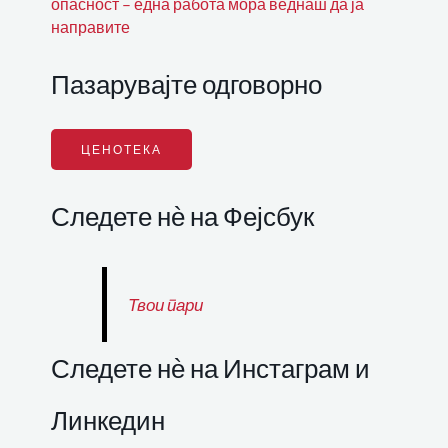
опасност – една работа мора веднаш да ја
направите
Пазарувајте одговорно
ЦЕНОТЕКА
Следете нѐ на Фејсбук
Твои пари
Следете нѐ на Инстаграм и
Линкедин