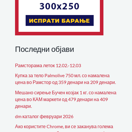
Последни објави
Рамсторама леток 12.02.-12.03
Купка за тело Palmolive 750 мл. со намалена
цена во Рамстор од 359 денари на 209 денари.
Мешано сирење Бучен козјак 1 кг. со намалена
цена во КАМ маркети од 479 денари на 409
денари.
dm каталог февруари 2026
Ако користите Chrome, ви се заканува голема