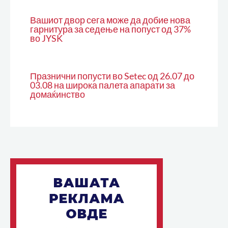
Вашиот двор сега може да добие нова
гарнитура за седење на попуст од 37%
во JYSK
Празнични попусти во Setec од 26.07 до
03.08 на широка палета апарати за
домаќинство