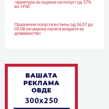
гарнитура за седење на попуст од 37%
во JYSK
Празнични попусти во Setec од 26.07 до
03.08 на широка палета апарати за
домаќинство