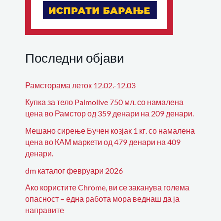
Последни објави
Рамсторама леток 12.02.-12.03
Купка за тело Palmolive 750 мл. со намалена
цена во Рамстор од 359 денари на 209 денари.
Мешано сирење Бучен козјак 1 кг. со намалена
цена во КАМ маркети од 479 денари на 409
денари.
dm каталог февруари 2026
Ако користите Chrome, ви се заканува голема
опасност – една работа мора веднаш да ја
направите