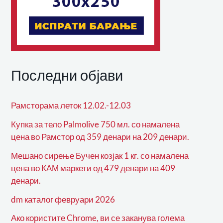
Последни објави
Рамсторама леток 12.02.-12.03
Купка за тело Palmolive 750 мл. со намалена
цена во Рамстор од 359 денари на 209 денари.
Мешано сирење Бучен козјак 1 кг. со намалена
цена во КАМ маркети од 479 денари на 409
денари.
dm каталог февруари 2026
Ако користите Chrome, ви се заканува голема