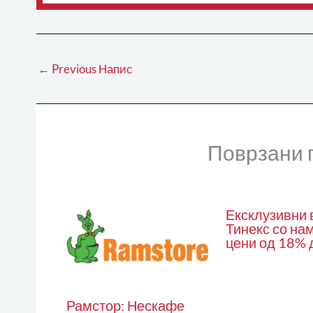
←
Previous Напис
Поврзани 
Ексклузивни 
Тинекс со на
цени од 18% 
Рамстор: Нескафе