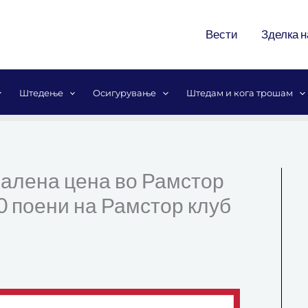
Вести
Зделка н
Штедење
Осигурување
Штедам и кога трошам
намалена цена во Рамстор
0 поени на Рамстор клуб