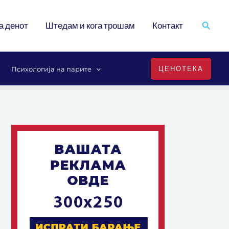
Search
а денот
Штедам и кога трошам
Контакт
ЦЕНОТЕКА
Психологија на парите