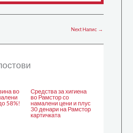
Next Напис
→
постови
вина во
Средства за хигиена
малени
во Рамстор со
до 58%!
намалени цени и плус
30 денари на Рамстор
картичката