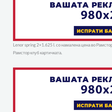
Lenor spring 2×1.625 l. со намалена цена во Рамсто
Рамстор клуб картичката.