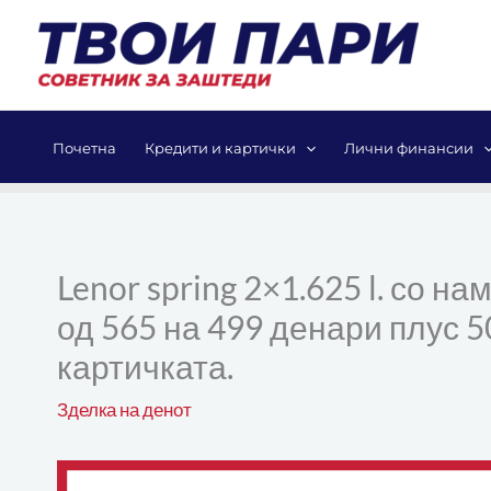
Skip
to
content
Почетна
Кредити и картички
Лични финансии
Lenor spring 2×1.625 l. со 
од 565 на 499 денари плус 5
картичката.
Зделка на денот