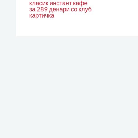
класик инстант кафе
за 289 денари со клуб
картичка