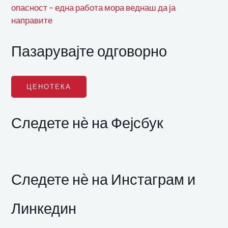
опасност – една работа мора веднаш да ја
направите
Пазарувајте одговорно
ЦЕНОТЕКА
Следете нѐ на Фејсбук
Следете нѐ на Инстаграм и
Линкедин