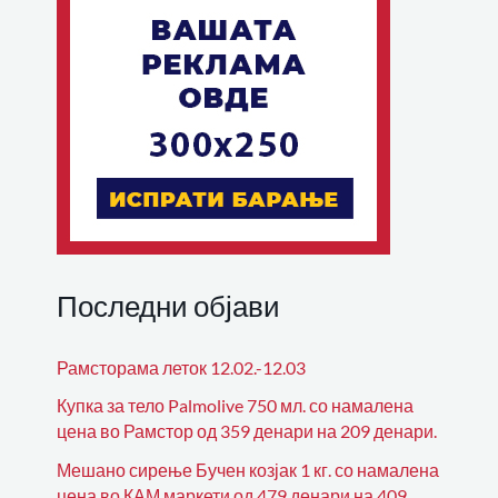
Последни објави
Рамсторама леток 12.02.-12.03
Купка за тело Palmolive 750 мл. со намалена
цена во Рамстор од 359 денари на 209 денари.
Мешано сирење Бучен козјак 1 кг. со намалена
цена во КАМ маркети од 479 денари на 409