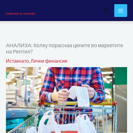
Skip
Search
to
content
АНАЛИЗА: Колку пораснаа цените во маркетите
на Рептил?
Истакнато
,
Лични финансии