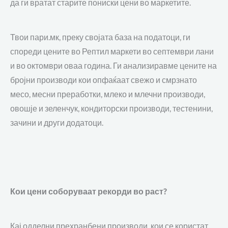
да ги вратат старите пониски цени во маркетите.
Твои пари.мк
, преку својата
база на податоци
, ги
спореди цените во Рептил маркети во септември лани
и во октомври оваа година. Ги анализиравме цените на
бројни производи кои опфаќаат
свежо и смрзнато
месо, месни преработки, млеко и млечни производи,
овошје и зеленчук, кондиторски производи,
тестенини
,
зачини и други додатоци.
Кои цени соборуваат рекорди во раст?
Кај одделни прехранбени производи, кои се користат