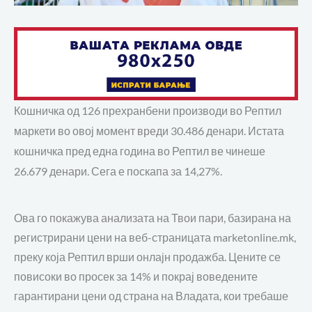
Кошничка од 126 прехранбени производи во Рептил
маркети во овој момент вреди 30.486 денари
. Истата
кошничка
пред една година
во Рептил ве чинеше
26.679 денари. Сега е поскапа за 14,27%.
Ова го покажува анализата на Твои пари, базирана на
регистрирани цени на веб-страницата
marketonline.mk,
преку која Рептил врши онлајн продажба. Цените се
повисоки во просек за 14%
и покрај воведените
гарантирани цени од страна на Владата, кои требаше