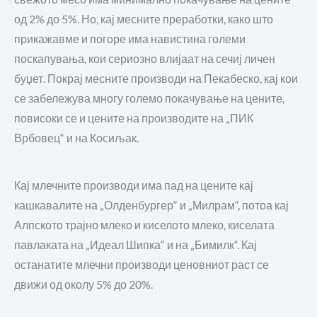
од 2% до 5%. Но, кај месните преработки, како што
прикажавме и погоре има навистина големи
поскапувања, кои сериозно влијаат на сечиј личен
буџет. Покрај месните производи на Пекабеско, кај кои
се забележува многу големо покачување на цените,
повисоки се и цените на производите на „ПИК
Врбовец“ и на Косиљак.
Кај млечните производи има пад на цените кај
кашкавалите на „Олденбургер“ и „Милрам“
, потоа кај
Алпското трајно млеко и киселото млеко, киселата
павлаката на „Идеал Шипка“ и на „Бимилк“
. Кај
останатите млечни
производи
ценовниот раст
се
движи од околу 5% до
20%.