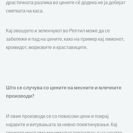
драстичната разлика во цените сѐ додека не ја добијат
сметката на каса.
Кај овошјето и зеленчукот во Рептил може да се
забележи и пад на цените, како на пример кај лимонот,
кромидот, морковите и краставиците
.
Што се случува со цените на месните и млечните
производи
?
И овие производи се со повисоки цени
и покрај
најавите и ветувањата за нивно поевтинување. Кај
свежото месо има минимално покачување на цените