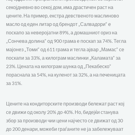
секојдневно во секој дом, има драстичен раст на
цените. На пример, екстра девственото
маслиново
масло од еден литар
од брендот „Салвадори“
е
поскапо за
неверојатни 89%, а домашниот ориз на
„Сончева долина“ од 900 грама е поскап за 74%.
Тегла
мајонез „Томи“ од 611 грама и тегла ајвар „Мамас“ се
поскапи за 33%, а килограм маслинки „Каламата“ за
23%. Цената на килограм шунка од „Пекабеско“
пораснала за 54%, на куленот за 32%, а на печеницата
за 31%.
Цените на кондиторските производи бележат раст кој
се движи од околу 20% до 40%. Но, бидејќи станува
збор за производи чии цени најчесто се движат од 30
до 200 денари, можеби граѓаните не ја забележуваат