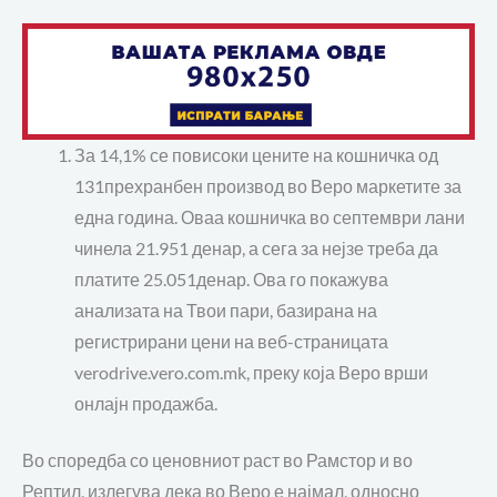
За
14
,
1
% се повисоки цените на кошничка о
д
131
прехранбен производ во
Веро
маркети
те за
една година. Оваа кошничка во септември лани
чинела
21
.
951
денар, а сега за нејзе треба да
платите
25
.
051
денар
.
Ова го покажува
анализата на Твои пари, базирана на
регистрирани цени на веб-страницата
verodrive.vero.com.mk
,
преку која Веро врши
онлајн продажба.
Во споредба со ценовниот раст во Рамстор и во
Рептил, излегува дека во Веро е нај
мал
, односно