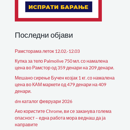
Последни објави
Рамсторама леток 12.02.-12.03
Купка за тело Palmolive 750 мл. со намалена
цена во Рамстор од 359 денари на 209 денари.
Мешано сирење Бучен козјак 1 кг. со намалена
цена во КАМ маркети од 479 денари на 409
денари.
dm каталог февруари 2026
Ако користите Chrome, ви се заканува голема
опасност – една работа мора веднаш да ја
направите