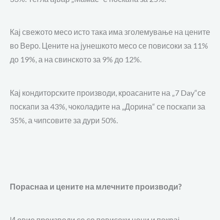
Кај свежото месо исто така има зголемување на цените
во Веро.
Цените на јунешкото месо се повисоки за 11%
до 19%, а на свинското за 9% до 12%.
Кај
кондиторските производи
, кроасаните на „7
Day
“
се
поскапи за 43%, чоколадите на „Дорина“ се поскапи за
35%,
а чипсовите за дури 50%
.
Пораснаа и цените на
млечните производи
?
И овие производи се со повисоки цени
и покрај