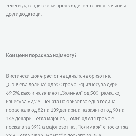
зеленчук, кондиторски производи,
тестенини
,
зачини и
други додатоци.
Кои цени
пораснаа најмногу
?
Вистински шок е растот на цената на оризот на
„С
ончева долина“ од 900 грама, кој изнесува дури
69,5%, како и на
зачинот „Зачинал“ од 500 грама, кој
изнесува 62,2%
. Ц
ената
на оризот
за една година
пораснала
од 82 на 139 денари, а на зачинот
од 90 на
146 денари
.
Тегла мајонез „Томи“ од 611 грама
е
поскапа за 39%, а мајонезот на „Полимарк“ е поскап за
33%. Те
гла ајвар „Мамас“
е поскапа за
25%
.