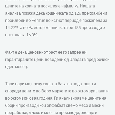
цените на храната поскапеле најм
алку
.
Нашата
анализа покажа дека кошничката од 126 прехранбени
производи в
о Рептил
во истиот период е поскапена за
14,27%
, а во Рамстор кошничката од 185 производи е
поскапа за 16,3%
.
Факт е дека ценовниот раст не го запреа ни
гарантираните ц
ени
, воведени од
Владата
пред речиси
еден месец.
Твои пари.мк
, преку својата
база на податоци
, ги
спореди цените во
Веро
маркети
те
во
окто
мври лани и
во октомври оваа година. Ги анализиравме цените на
бројни производи кои опфаќаат
свежо месо
и
месни
преработки, млеко и млечни производи, овошје и