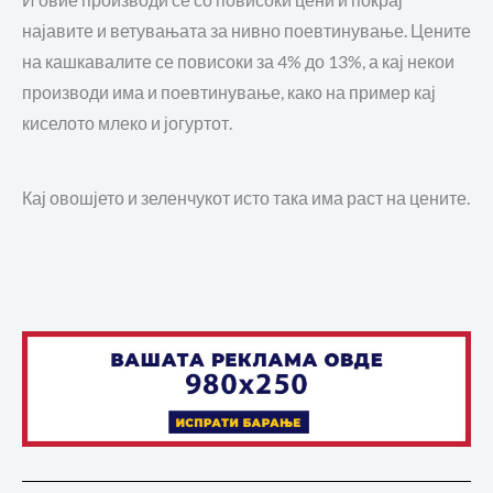
најавите и ветувањата за нивно поевтинување.
Цените
на кашкавалите се повисоки за
4% до 13%, а кај некои
производи има и поевтинување, како на пример кај
киселото млеко и јогуртот
.
Кај овошјето и зеленчукот исто така има раст на цените.