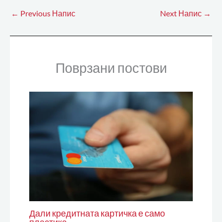
←
Previous Напис
Next Напис
→
Поврзани постови
Дали кредитната картичка е само