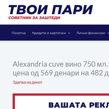
Skip
to
content
Почетна
Кредити и картички
Лични финансии
Alexandria cuve вино 750 мл
цена од 569 денари на 482 
Зделка на денот