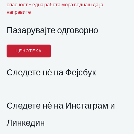
опасност – една работа мора веднаш да ја
направите
Пазарувајте одговорно
ЦЕНОТЕКА
Следете нѐ на Фејсбук
Следете нѐ на Инстаграм и
Линкедин