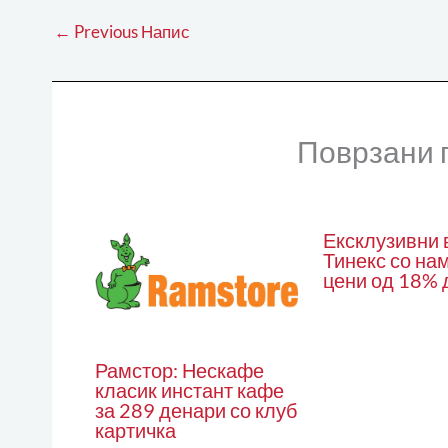
←
Previous Напис
Поврзани 
Ексклузивни 
Тинекс со на
цени од 18% 
Рамстор: Нескафе
класик инстант кафе
за 289 денари со клуб
картичка