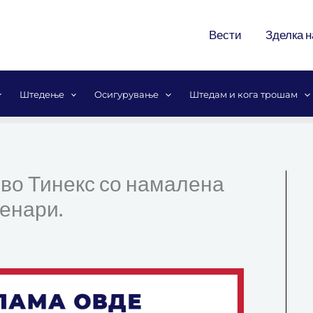
Вести
Зделка н
Штедење
Осигурување
Штедам и кога трошам
. во Тинекс со намалена
денари.