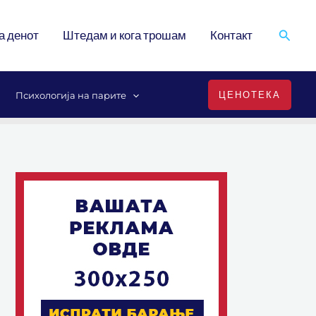
Search
а денот
Штедам и кога трошам
Контакт
ЦЕНОТЕКА
Психологија на парите