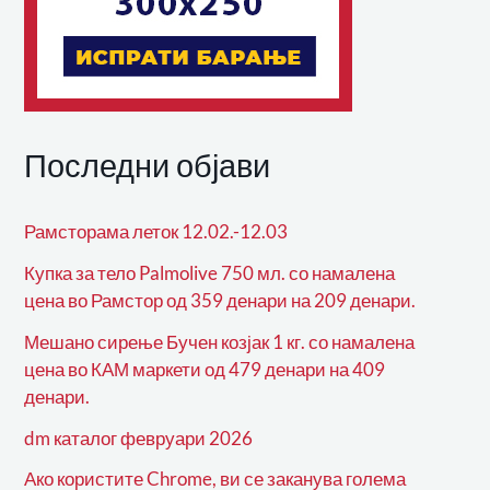
Последни објави
Рамсторама леток 12.02.-12.03
Купка за тело Palmolive 750 мл. со намалена
цена во Рамстор од 359 денари на 209 денари.
Мешано сирење Бучен козјак 1 кг. со намалена
цена во КАМ маркети од 479 денари на 409
денари.
dm каталог февруари 2026
Ако користите Chrome, ви се заканува голема