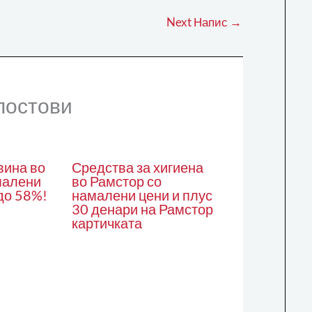
Next Напис
→
постови
вина во
Средства за хигиена
малени
во Рамстор со
до 58%!
намалени цени и плус
30 денари на Рамстор
картичката