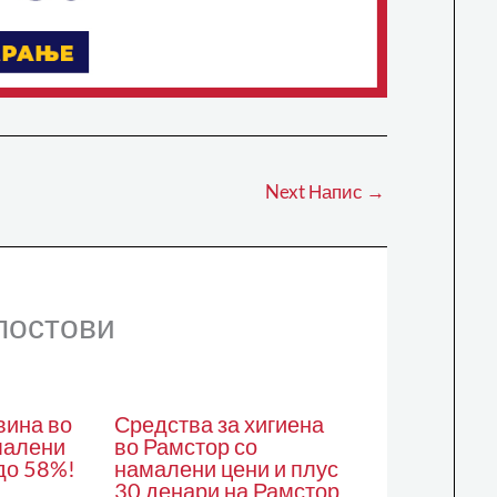
Next Напис
→
постови
вина во
Средства за хигиена
малени
во Рамстор со
до 58%!
намалени цени и плус
30 денари на Рамстор