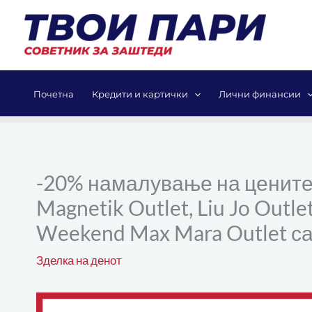
Skip
to
content
Почетна
Кредити и картички
Лични финансии
-20% намалување на цените 
Magnetik Outlet, Liu Jo Outle
Weekend Max Mara Outlet са
Зделка на денот