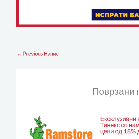
←
Previous Напис
Поврзани 
Ексклузивни 
Тинекс со на
цени од 18% 