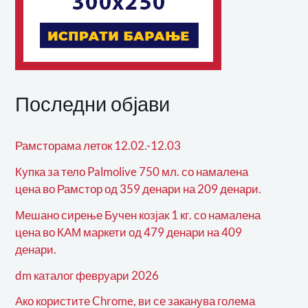
Последни објави
Рамсторама леток 12.02.-12.03
Купка за тело Palmolive 750 мл. со намалена
цена во Рамстор од 359 денари на 209 денари.
Мешано сирење Бучен козјак 1 кг. со намалена
цена во КАМ маркети од 479 денари на 409
денари.
dm каталог февруари 2026
Ако користите Chrome, ви се заканува голема