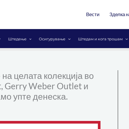
Вести
Зделка н
Штедење
Осигурување
Штедам и кога трошам
на целата колекција во
t, Gerry Weber Outlet и
мо упте денеска.