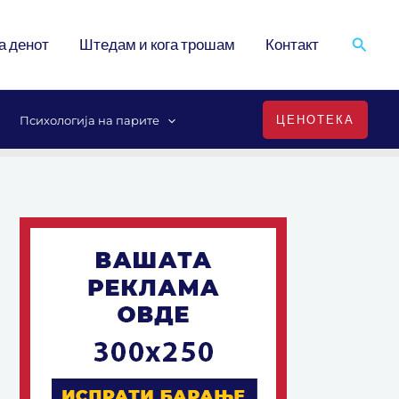
Search
а денот
Штедам и кога трошам
Контакт
ЦЕНОТЕКА
Психологија на парите