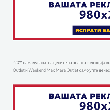
-20% намалување на цените на целата колекција во M
Outlet и Weekend Max Mara Outlet само упте денес