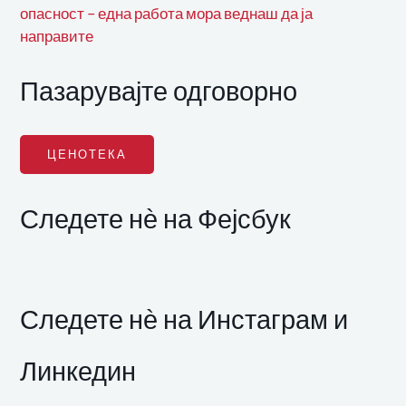
опасност – една работа мора веднаш да ја
направите
Пазарувајте одговорно
ЦЕНОТЕКА
Следете нѐ на Фејсбук
Следете нѐ на Инстаграм и
Линкедин