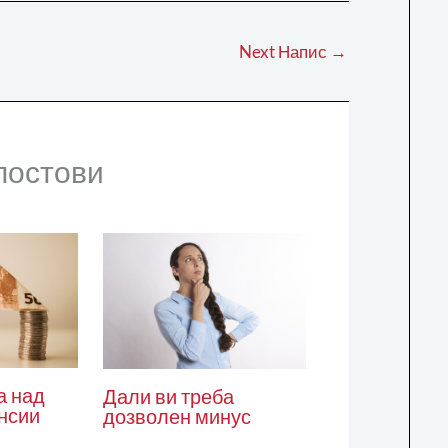
Next Напис
→
постови
а над
Дали ви треба
нсии
дозволен минус