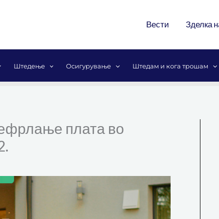
Вести
Зделка н
Штедење
Осигурување
Штедам и кога трошам
рефрлање плата во
2.