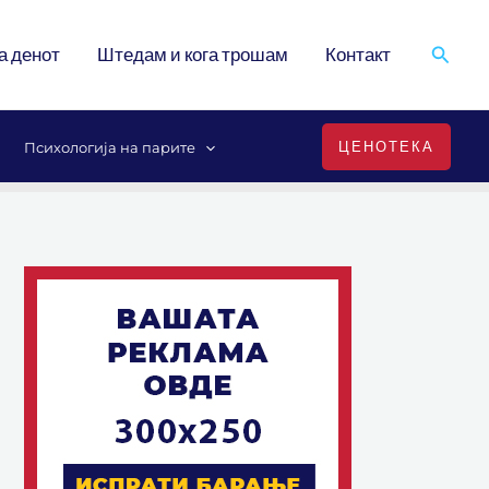
Search
а денот
Штедам и кога трошам
Контакт
ЦЕНОТЕКА
Психологија на парите