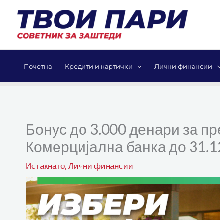
Skip
to
content
Почетна
Кредити и картички
Лични финансии
Бонус до 3.000 денари за п
Комерцијална банка до 31.1
Истакнато
,
Лични финансии