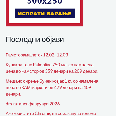
Последни објави
Рамсторама леток 12.02.-12.03
Купка за тело Palmolive 750 мл. со намалена
цена во Рамстор од 359 денари на 209 денари.
Мешано сирење Бучен козјак 1 кг. со намалена
цена во КАМ маркети од 479 денари на 409
денари.
dm каталог февруари 2026
Ако користите Chrome, ви се заканува голема