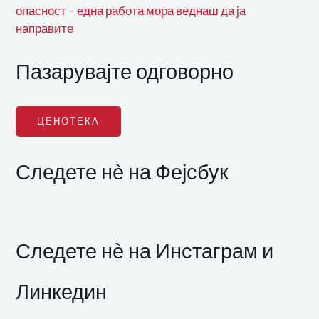
опасност – една работа мора веднаш да ја
направите
Пазарувајте одговорно
ЦЕНОТЕКА
Следете нѐ на Фејсбук
Следете нѐ на Инстаграм и
Линкедин