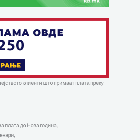
емејството клиенти што примаат плата преку
ва плата до Нова година,
денари,