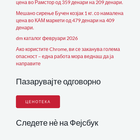
цена во Рамстор од 359 денари на 209 денари.
Мешано сирење Бучен козјак 1 кг. со намалена
цена во КАМ маркети од 479 денари на 409
денари.
dm каталог февруари 2026
Ако користите Chrome, ви се заканува голема
опасност – една работа мора веднаш да ја
направите
Пазарувајте одговорно
ЦЕНОТЕКА
Следете нѐ на Фејсбук