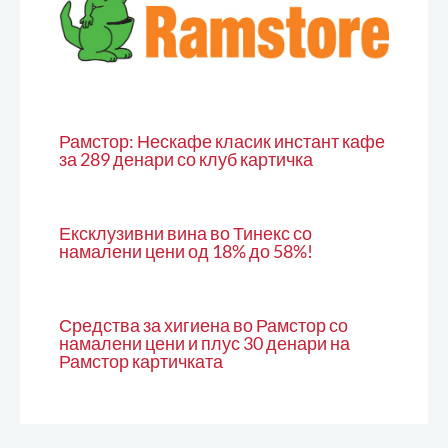
Рамстор: Нескафе класик инстант кафе
за 289 денари со клуб картичка
Ексклузивни вина во Тинекс со
намалени цени од 18% до 58%!
Средства за хигиена во Рамстор со
намалени цени и плус 30 денари на
Рамстор картичката