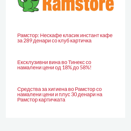
Рамстор: Нескафе класик инстант кафе
за 289 денари со клуб картичка
Ексклузивни вина во Тинекс со
намалени цени од 18% до 58%!
Средства за хигиена во Рамстор со
намалени цени и плус 30 денари на
Рамстор картичката