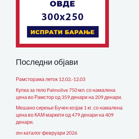
Последни објави
Рамсторама леток 12.02.-12.03
Купка за тело Palmolive 750 мл. со намалена
цена во Рамстор од 359 денари на 209 денари.
Мешано сирење Бучен козјак 1 кг. со намалена
цена во КАМ маркети од 479 денари на 409
денари.
dm каталог февруари 2026