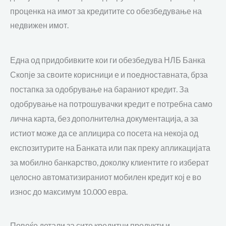
проценка на имот за кредитите со обезбедување на
недвижен имот.
Една од придобивките кои ги обезбедува НЛБ Банка
Скопје за своите корисници е и поедноставната, брза
постапка за одобрување на бараниот кредит. За
одобрување на потрошувачки кредит е потребна само
лична карта, без дополнителна документација, а за
истиот може да се аплицира со посета на некоја од
експозитурите на Банката или пак преку апликацијата
за мобилно банкарство, доколку клиентите го изберат
целосно автоматизираниот мобилен кредит кој е во
износ до максимум 10.000 евра.
Повеќе детали за сите кредитни продукти и