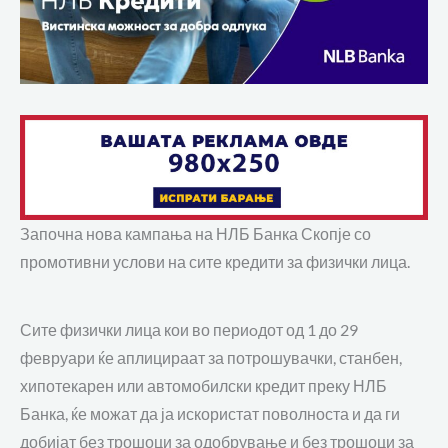
Започна нова кампања на НЛБ Банка Скопје со
промотивни услови на сите кредити за физички лица.
Сите физички лица кои во периoдот од 1 до 29
февруари ќе аплицираат за потрошувачки, станбен,
хипотекарен или автомобилски кредит преку НЛБ
Банка, ќе можат да ја искористат поволноста и да ги
добијат без трошоци за одобрување и без трошоци за