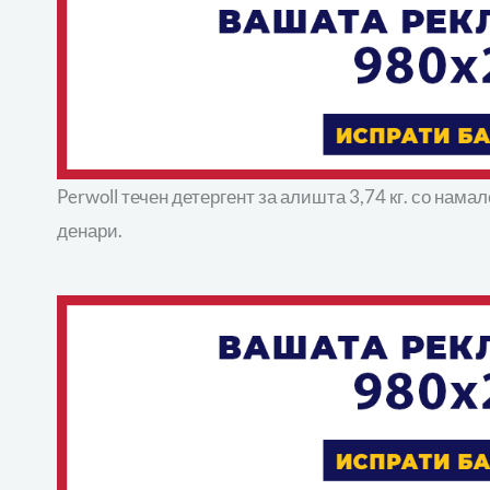
Perwoll течен детергент за алишта 3,74 кг. со нама
денари.