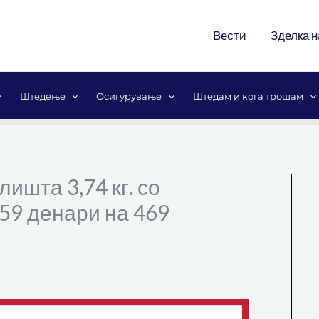
Вести
Зделка н
Штедење
Осигурување
Штедам и кога трошам
лишта 3,74 кг. со
59 денари на 469