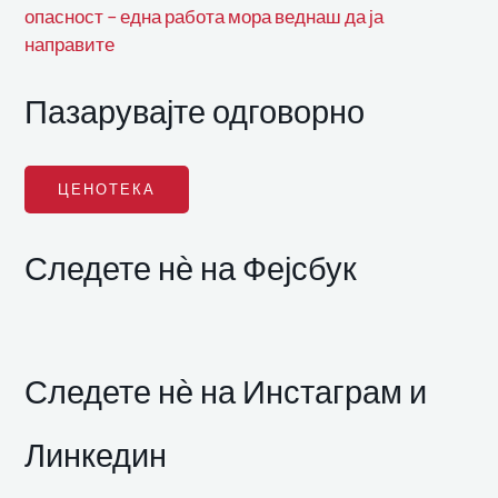
опасност – една работа мора веднаш да ја
направите
Пазарувајте одговорно
ЦЕНОТЕКА
Следете нѐ на Фејсбук
Следете нѐ на Инстаграм и
Линкедин