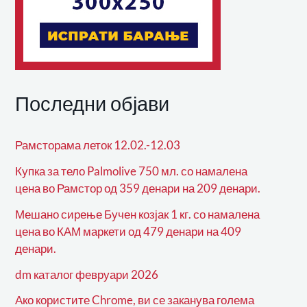
Последни објави
Рамсторама леток 12.02.-12.03
Купка за тело Palmolive 750 мл. со намалена
цена во Рамстор од 359 денари на 209 денари.
Мешано сирење Бучен козјак 1 кг. со намалена
цена во КАМ маркети од 479 денари на 409
денари.
dm каталог февруари 2026
Ако користите Chrome, ви се заканува голема