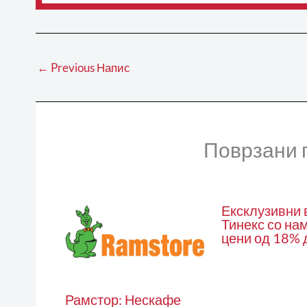
←
Previous Напис
Поврзани 
Ексклузивни 
Тинекс со на
цени од 18% 
Рамстор: Нескафе