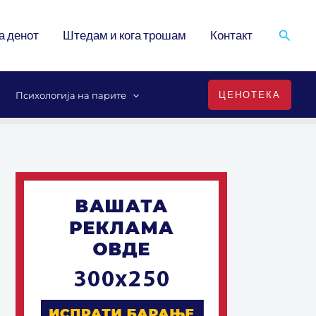
Search
а денот
Штедам и кога трошам
Контакт
ЦЕНОТЕКА
Психологија на парите