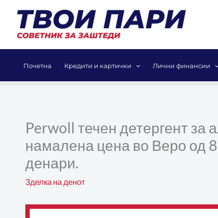
Skip
to
content
Почетна
Кредити и картички
Лични финансии
Perwoll течен детергент за а
намалена цена во Веро од 8
денари.
Зделка на денот