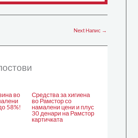
Next Напис
→
постови
вина во
Средства за хигиена
малени
во Рамстор со
до 58%!
намалени цени и плус
30 денари на Рамстор
картичката