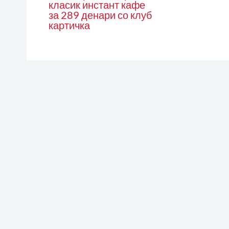
класик инстант кафе
за 289 денари со клуб
картичка