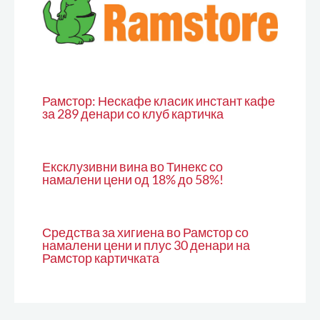
Рамстор: Нескафе класик инстант кафе
за 289 денари со клуб картичка
Ексклузивни вина во Тинекс со
намалени цени од 18% до 58%!
Средства за хигиена во Рамстор со
намалени цени и плус 30 денари на
Рамстор картичката