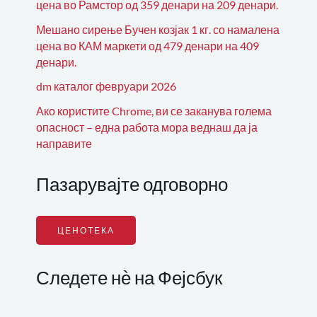
цена во Рамстор од 359 денари на 209 денари.
Мешано сирење Бучен козјак 1 кг. со намалена
цена во КАМ маркети од 479 денари на 409
денари.
dm каталог февруари 2026
Ако користите Chrome, ви се заканува голема
опасност – една работа мора веднаш да ја
направите
Пазарувајте одговорно
ЦЕНОТЕКА
Следете нѐ на Фејсбук