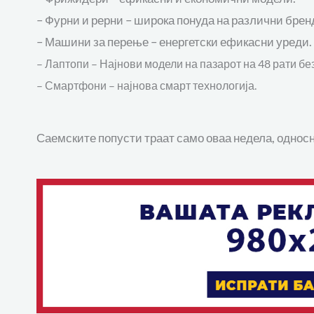
– Фурни и рерни – широка понуда на различни брен
– Машини за перење – енергетски ефикасни уреди.
– Лаптопи – Најнови модели на пазарот на 48 рати бе
– Смартфони – најнова смарт технологија.
Саемските попусти траат само оваа недела, односн