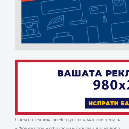
Саем на техника во Нептун со намалени цени на:
– Фрижидери – ефикасни и економични модели.