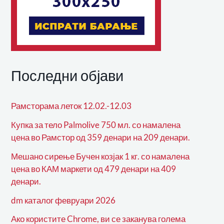
Последни објави
Рамсторама леток 12.02.-12.03
Купка за тело Palmolive 750 мл. со намалена
цена во Рамстор од 359 денари на 209 денари.
Мешано сирење Бучен козјак 1 кг. со намалена
цена во КАМ маркети од 479 денари на 409
денари.
dm каталог февруари 2026
Ако користите Chrome, ви се заканува голема