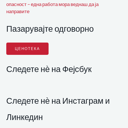
опасност – една работа мора веднаш да ја
направите
Пазарувајте одговорно
ЦЕНОТЕКА
Следете нѐ на Фејсбук
Следете нѐ на Инстаграм и
Линкедин