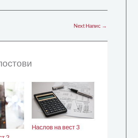
Next Напис
→
постови
Наслов на вест 3
ст 2