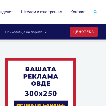
Search
а денот
Штедам и кога трошам
Контакт
ЦЕНОТЕКА
Психологија на парите