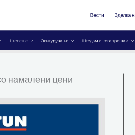
Вести
Зделка н
Штедење
Осигурување
Штедам и кога трошам
со намалени цени