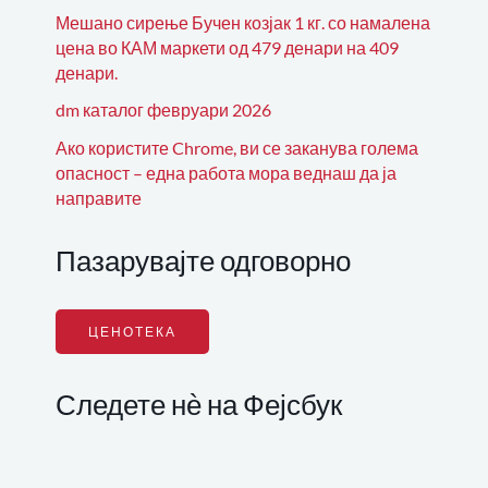
Мешано сирење Бучен козјак 1 кг. со намалена
цена во КАМ маркети од 479 денари на 409
денари.
dm каталог февруари 2026
Ако користите Chrome, ви се заканува голема
опасност – една работа мора веднаш да ја
направите
Пазарувајте одговорно
ЦЕНОТЕКА
Следете нѐ на Фејсбук