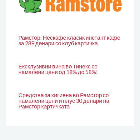
Рамстор: Нескафе класик инстант кафе
за 289 денари со клуб картичка
Ексклузивни вина во Тинекс со
намалени цени од 18% до 58%!
Средства за хигиена во Рамстор со
намалени цени и плус 30 денари на
Рамстор картичката