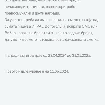
315 други награди, како што се клима уреди,
велисипеди, тротинети, телевизори, робот
правосмукалки и други награди.
За учество треба да имаш фискална сметка на која над
сумата пишува ИГРАЈ. Во тој случај испрати СМС или
Вибер порака на бројот 1470, која го содржи бројот,
датумот и времето нс издавање на фискалната сметка.
Наградната игра трае од 23.04.2024 до 31.01.2025.
Првото извлекување е на 11.06.2024.