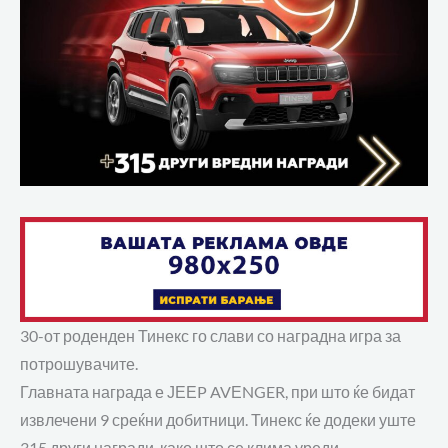
30-от роденден Тинекс го слави со наградна игра за
потрошувачите.
Главната награда е ЈЕЕP AVЕNGER, при што ќе бидат
извлечени 9 среќни добитници. Тинекс ќе додеки уште