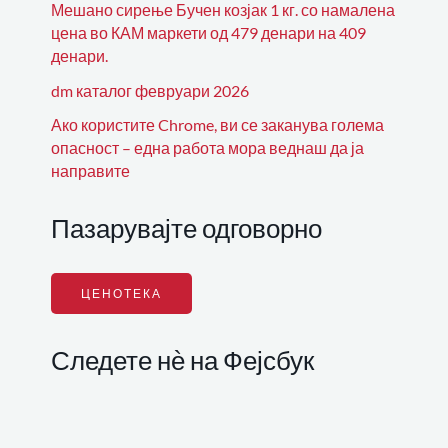
Мешано сирење Бучен козјак 1 кг. со намалена
цена во КАМ маркети од 479 денари на 409
денари.
dm каталог февруари 2026
Ако користите Chrome, ви се заканува голема
опасност – една работа мора веднаш да ја
направите
Пазарувајте одговорно
ЦЕНОТЕКА
Следете нѐ на Фејсбук