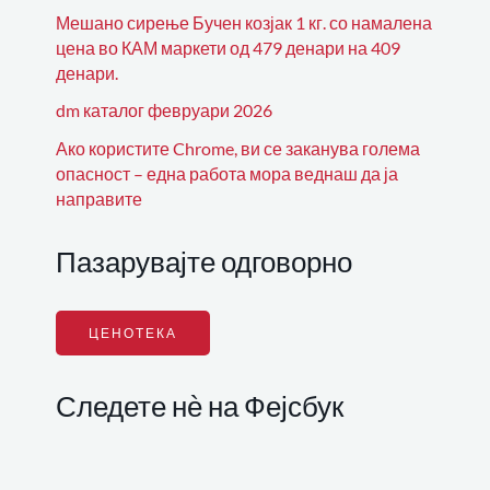
Мешано сирење Бучен козјак 1 кг. со намалена
цена во КАМ маркети од 479 денари на 409
денари.
dm каталог февруари 2026
Ако користите Chrome, ви се заканува голема
опасност – една работа мора веднаш да ја
направите
Пазарувајте одговорно
ЦЕНОТЕКА
Следете нѐ на Фејсбук