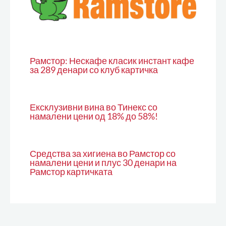
Рамстор: Нескафе класик инстант кафе
за 289 денари со клуб картичка
Ексклузивни вина во Тинекс со
намалени цени од 18% до 58%!
Средства за хигиена во Рамстор со
намалени цени и плус 30 денари на
Рамстор картичката